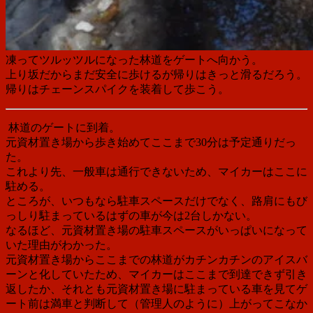
凍ってツルッツルになった林道をゲートへ向かう。
上り坂だからまだ安全に歩けるが帰りはきっと滑るだろう。
帰りはチェーンスパイクを装着して歩こう。
林道のゲートに到着。
元資材置き場から歩き始めてここまで30分は予定通りだっ
た。
これより先、一般車は通行できないため、マイカーはここに
駐める。
ところが、いつもなら駐車スペースだけでなく、路肩にもび
っしり駐まっているはずの車が今は2台しかない。
なるほど、元資材置き場の駐車スペースがいっぱいになって
いた理由がわかった。
元資材置き場からここまでの林道がカチンカチンのアイスバ
ーンと化していたため、マイカーはここまで到達できず引き
返したか、それとも元資材置き場に駐まっている車を見てゲ
ート前は満車と判断して（管理人のように）上がってこなか