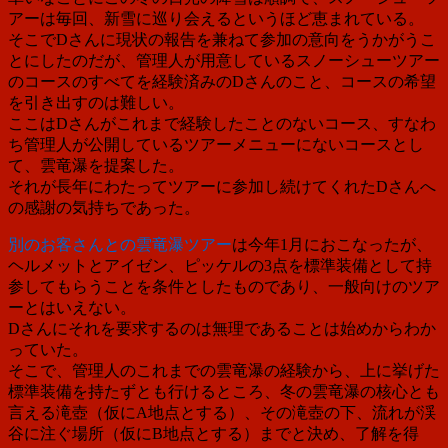
アーは毎回、新雪に巡り会えるというほど恵まれている。
そこでDさんに現状の報告を兼ねて参加の意向をうかがうこ
とにしたのだが、管理人が用意しているスノーシューツアー
のコースのすべてを経験済みのDさんのこと、コースの希望
を引き出すのは難しい。
ここはDさんがこれまで経験したことのないコース、すなわ
ち管理人が公開しているツアーメニューにないコースとし
て、雲竜瀑を提案した。
それが長年にわたってツアーに参加し続けてくれたDさんへ
の感謝の気持ちであった。
別のお客さんとの雲竜瀑ツアー
は今年1月におこなったが、
ヘルメットとアイゼン、ピッケルの3点を標準装備として持
参してもらうことを条件としたものであり、一般向けのツア
ーとはいえない。
Dさんにそれを要求するのは無理であることは始めからわか
っていた。
そこで、管理人のこれまでの雲竜瀑の経験から、上に挙げた
標準装備を持たずとも行けるところ、冬の雲竜瀑の核心とも
言える滝壺（仮にA地点とする）、その滝壺の下、流れが渓
谷に注ぐ場所（仮にB地点とする）までと決め、了解を得