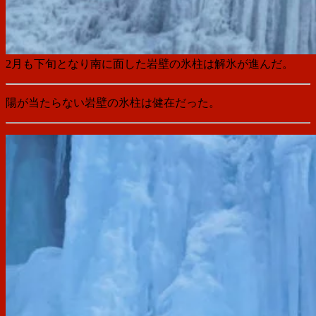
2月も下旬となり南に面した岩壁の氷柱は解氷が進んだ。
陽が当たらない岩壁の氷柱は健在だった。