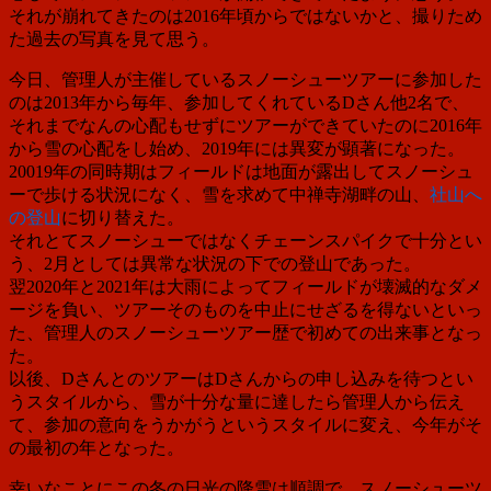
それが崩れてきたのは2016年頃からではないかと、撮りため
た過去の写真を見て思う。
今日、管理人が主催しているスノーシューツアーに参加した
のは2013年から毎年、参加してくれているDさん他2名で、
それまでなんの心配もせずにツアーができていたのに2016年
から雪の心配をし始め、
2019年には
異変が顕著になった。
20019年の同時期はフィールドは地面が露出してスノーシュ
ーで歩ける状況になく、雪を求めて中禅寺湖畔の山、
社山へ
の登山
に切り替えた。
それとてスノーシューではなくチェーンスパイクで十分とい
う、2月としては異常な状況の下での登山であった。
翌2020年と2021年は大雨によってフィールドが壊滅的なダメ
ージを負い、ツアーそのものを中止にせざるを得ないといっ
た、管理人のスノーシューツアー歴で初めての出来事となっ
た。
以後、DさんとのツアーはDさんからの申し込みを待つとい
うスタイルから、雪が十分な量に達したら管理人から伝え
て、参加の意向をうかがうというスタイルに変え、今年がそ
の最初の年となった。
幸いなことにこの冬の日光の降雪は順調で、スノーシューツ