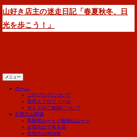
コ
山好き店主の迷走日記「春夏秋冬、日
ン
テ
光を歩こう！」
ン
ツ
へ
日光に住んでいる管理人の迷走日記で
ス
す。登山とハイキングについて備忘録
キ
ッ
のつもりで書いています。
プ
メニュー
ホーム
このブログについて
管理人プロフィール
ガイドのご依頼について
古賀志山関連
馬蹄形ルートと鞍掛山ルート
古賀志山で見る花
古賀志山用語集