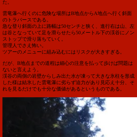
た。
雲竜瀑へ行くのに危険な場所はB地点からA地点へ行く斜面
のトラバースである。
急な登り斜面の上に路幅は50センチと狭く、進行右は山、左
は谷となっていて足を滑らせたら50メートル下の渓谷にノン
ストップで滑り落ちていく。
管理人でさえ怖い。
ツアーのメニューに組み込むにはリスクが大きすぎる。
だが、B地点までの道程は細心の注意を払って歩けば問題は
ないと言えよう。
渓谷の両側の岩壁からしみ出た水が凍って大きな氷柱を形成
した様は結氷した雲竜瀑に劣らず迫力があり見応え十分、そ
れを見るだけでも十分な価値があるというものである。