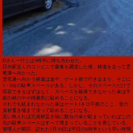
Dさん一行とは9時半に待ち合わせた。
日光駅近くのコンビニで昼食を調達した後、林道を走って雲
竜瀑へ向かった。
雲竜瀑へ向かう林道は途中、ゲート前で行き止まり、そこに
5・6台の駐車スペースがある。しかし、そのスペースだけで
収容できるはずはなく、スペースを確保できなかった車は手
前の林の中や待避所に駐めることになる。
それでも駐まれなかった車はゲート1キロ手前のここ、昔の
資材置き場まで戻って駐めることになる。
言い換えれば元資材置き場に数台の車が駐まっていればこの
先の駐車スペースはすべて埋まっていることを表している。
管理人が前回、訪れた1月30日は平日の6時半という早い時間