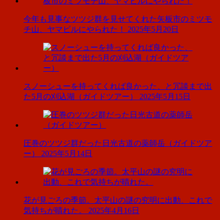
今年も見事なツツジ群を見せてくれた矢板市のミツモ
チ山、ヤマビルにやられた！
2025年5月20日
スノーシューを持ってくれば良かった、と冗談まで出
た5月の刈込湖（ガイドツアー）
2025年5月15日
圧巻のツツジ群だった日光古道の薬師岳（ガイドツア
ー）
2025年5月14日
花が見ごろの季節。太平山の謎の究明に出動、これで
気持ちが晴れた。
2025年4月16日