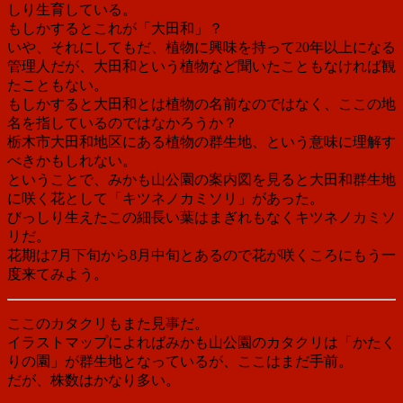
しり生育している。
もしかするとこれが「大田和」？
いや、それにしてもだ、植物に興味を持って20年以上になる
管理人だが、大田和という植物など聞いたこともなければ観
たこともない。
もしかすると大田和とは植物の名前なのではなく、ここの地
名を指しているのではなかろうか？
栃木市大田和地区にある植物の群生地、という意味に理解す
べきかもしれない。
ということで、みかも山公園の案内図を見ると大田和群生地
に咲く花として「キツネノカミソリ」があった。
びっしり生えたこの細長い葉はまぎれもなくキツネノカミソ
リだ。
花期は7月下旬から8月中旬とあるので花が咲くころにもう一
度来てみよう。
ここのカタクリもまた見事だ。
イラストマップによればみかも山公園のカタクリは「かたく
りの園」が群生地となっているが、ここはまだ手前。
だが、株数はかなり多い。