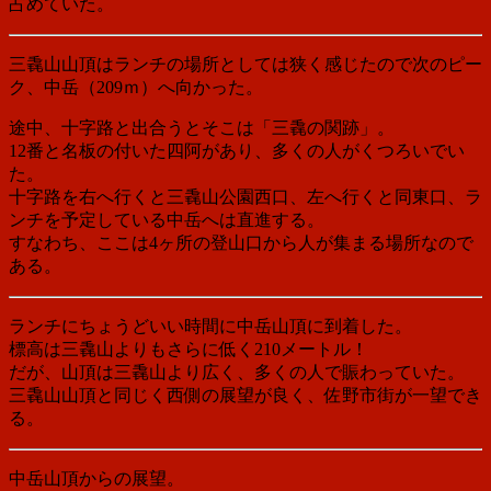
占めていた。
三毳山山頂はランチの場所としては狭く感じたので次のピー
ク、中岳
（209ｍ）
へ向かった。
途中、十字路と出合うとそこは「三毳の関跡」。
12番と名板の付いた四阿があり、多くの人がくつろいでい
た。
十字路を右へ行くと三毳山公園西口、左へ行くと同東口、ラ
ンチを予定している中岳へは直進する。
すなわち、ここは4ヶ所の登山口から人が集まる場所なので
ある。
ランチにちょうどいい時間に中岳山頂に到着した。
標高は三毳山よりもさらに低く210メートル！
だが、山頂は三毳山より広く、多くの人で賑わっていた。
三毳山山頂と同じく西側の展望が良く、佐野市街が一望でき
る。
中岳山頂からの展望。