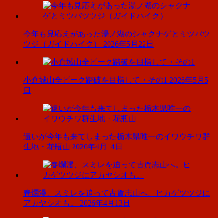
今年も見応えがあった湯ノ湖のシャクナゲとミツバツ
ツジ（ガイドハイク）
2026年5月22日
小倉城山全ピーク踏破を目指して・その1
2026年5月5
日
遠いが今年も来てしまった栃木県唯一のイワウチワ群
生地・花瓶山
2026年4月14日
春爛漫、スミレを追って古賀志山へ。ヒカゲツツジに
アカヤシオも。
2026年4月13日