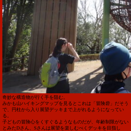
奇妙な構造物が行く手を阻む。
みかも山ハイキングマップを見るとこれは「冒険砦」だそう
で、円柱から入り展望デッキまで上がれるようになってい
る。
子どもの冒険心をくすぐるようなものだが、年齢制限がない
とみたDさん、Sさんは
展望を楽しむべく
デッキを目指し