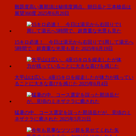
難題度高い裏那須は秘境度満点。朝日岳と三本槍岳は
展望360度
2025年6月20日
15キロ必達！ 今日は湯元から右回りで1周して湯元へ
5時間で。超貴重な光景も見た
2025年6月19日
大平山は広い。4座15キロを縦走したが体力が残ってい
ることに大きな喜びを感じた
2025年6月4日
猛暑の中、コース選定を誤った那須岳だが、見頃のミ
ネザクラに癒された
2025年5月21日