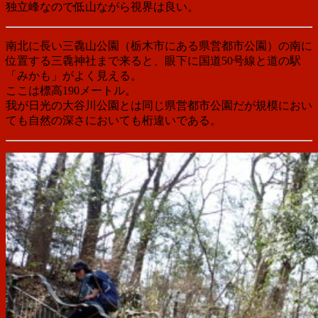
独立峰なので
低山ながら
視界は良い。
南北に長い三毳山公園（栃木市にある県営都市公園）の南に
位置する三毳神社まで来ると、眼下に国道50号線と道の駅
「みかも」がよく見える。
ここは標高190メートル。
我が日光の大谷川公園とは同じ県営都市公園だが規模におい
ても自然の深さにおいても桁違いである。