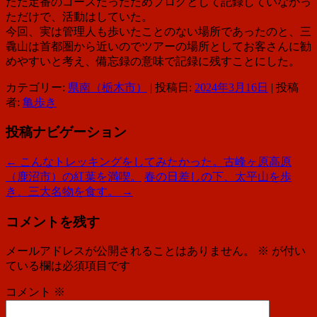
ただ定番のコースだったためブログとして記録していなかっ
ただけで、活動はしていた。
今回、実は管理人も歩いたことのない場所であったのと、三
毳山は首都圏から近いので
ツアーの場所として
お客さんに勧
めやすいと考え、備忘録の意味で記録に残すことにした。
カテゴリー:
県南（栃木市）
| 投稿日:
2024年3月16日
|
投稿
者:
亀歩き
投稿ナビゲーション
←
こんなトレッキングをしてみたかった。古峰ヶ原高原
（鹿沼市）の紅葉を満喫。
春の日差しの下、太平山を歩
き、三大名物を食す。
→
コメントを残す
メールアドレスが公開されることはありません。
※
が付い
ている欄は必須項目です
コメント
※