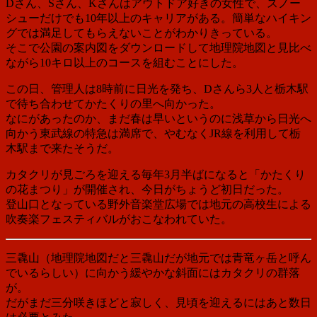
Dさん、Sさん、Kさんはアウトドア好きの女性で、スノー
シューだけでも10年以上のキャリアがある。簡単なハイキン
グでは満足してもらえないことがわかりきっている。
そこで公園の案内図をダウンロードして地理院地図と見比べ
ながら10キロ以上のコースを組むことにした。
この日、管理人は8時前に日光を発ち、Dさんら3人と栃木駅
で待ち合わせてかたくりの里へ向かった。
なにがあったのか、
まだ春は早いというのに
浅草から日光へ
向かう東武線の特急は
満席で、やむなくJR線を利用して栃
木駅まで来たそうだ。
カタクリが見ごろを迎える毎年3月半ばになると「かたくり
の花まつり」が開催され、今日がちょうど初日だった。
登山口となっている野外音楽堂広場では地元の高校生による
吹奏楽フェスティバルがおこなわれていた。
三毳山（地理院地図だと三毳山だが地元では青竜ヶ岳と呼ん
でいるらしい）に向かう緩やかな斜面にはカタクリの群落
が。
だがまだ三分咲きほどと寂しく、見頃を迎えるにはあと数日