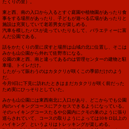
たくりの里）
。
東と西、南の入口から入るとすぐ庭園や植物園があったり食
事をする場所があったり、子どもが遊べる広場があったりと
施設は充実していて老若男女が楽しめる。
汽車を模したバスが走っていたりもして、バラエティーに富
んだ公園である。
話をかたくりの里に戻すと場所は山域の北に位置し、そこは
みかも山公園から外れて佐野市になる。
公園の東と西、南と違ってあるのは管理センターの建物と駐
車場、トイレだけ。
したがって賑わうのはカタクリが咲くこの季節だけのよう
だ。
今月9日に下見に訪れたときはまだカタクリが咲く前だった
ため実にひっそりとしていた。
みかも山公園には東西南北に入口があり、どこからでも公園
内のハイキングコースにアクセスできるようになっている。
そのハイキングコースたるや公園内にクモの巣のように張り
巡らされていて、コースの取りようによっては10キロ以上の
ハイキング、というよりはトレッキングが楽しめる。