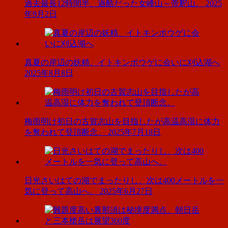
過去最長12時間半、過酷だった女峰山～帝釈山。
2025
年9月2日
真夏の岸辺の妖精、イトキンポウゲに会いに刈込湖へ
2025年8月8日
梅雨明け初日の古賀志山を目指したが高温高湿に体力
を奪われて登頂断念。
2025年7月18日
日光さいはての湖でまったりし、次は400メートルを一
気に登って高山へ。
2025年6月27日