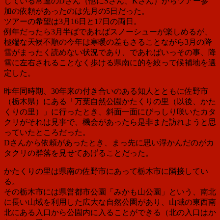
している常連のDさん（他にSさん、Kさん）からツアー参
加の依頼があったのは先月の5日だった。
ツアーの希望は3月16日と17日の両日。
例年だったら3月半ばであればスノーシューが楽しめるが、
極端な天候不順の今年は寒暖の差もさることながら3月の降
雪がまったく読めない状況であり、であればいっその事、降
雪に左右されることなく歩ける県南に的を絞って候補地を選
定した。
昨年同時期、30年来の付き合いのある知人とともに佐野市
（栃木県）にある「万葉自然公園かたくりの里（以後、かた
くりの里）」に行ったとき、斜面一面にびっしり咲いたカタ
クリがそれは見事で、機会があったら是非また訪れようと思
っていたところだった。
Dさんから依頼があったとき、まっ先に思い浮かんだのがカ
タクリの群落を見せてあげることだった。
かたくりの里は県南の佐野市にあって栃木市に隣接してい
る。
その栃木市には県営都市公園「みかも山公園」という、南北
に長い山域を利用した広大な自然公園があり、山域の東西南
北にある入口から公園内に入ることができる
（北の入口はか