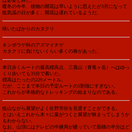
は必要とみた。
暖冬の今年、植物の開花は早いように思えたが3月になって
低気温の日が多く、開花は遅れているようだ。
咲いたばかりのカタクリ
キンポウゲ科のアズマイチゲ
カタクリに負けないくらい多くの株があった。
本日歩くルートの最高標高点、三毳山（青竜ヶ岳）へはゆっ
くり歩いても35分で着いた。
標高はたったの229メートル。
だが、ここまで本日の予定ルートの1割強にすぎない。
これからが本格的なトレッキングの始まりなのである。
低山ながら展望がよく佐野市街を見渡すことができる。
とはいえこれから木々に葉がつくと展望が狭まってしまうか
もわからない。
なお、山頂にはテレビの中継局が建っていて面積の半分ほど