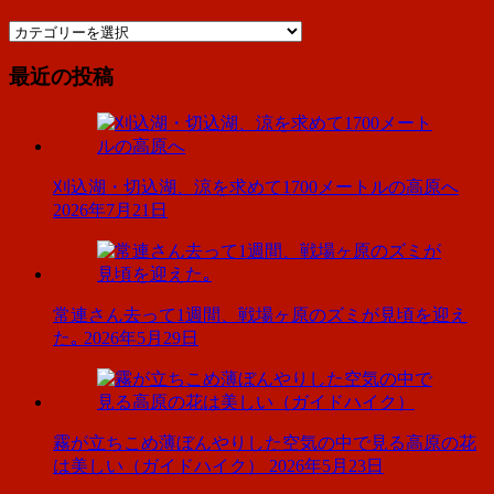
カ
テ
最近の投稿
ゴ
リ
ー
刈込湖・切込湖、涼を求めて1700メートルの高原へ
2026年7月21日
常連さん去って1週間、戦場ヶ原のズミが見頃を迎え
た｡
2026年5月29日
霧が立ちこめ薄ぼんやりした空気の中で見る高原の花
は美しい（ガイドハイク）
2026年5月23日