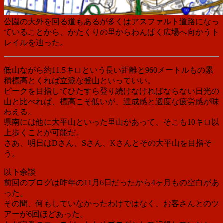
公園の大外を回る道もあるが多くはアスファルト道路になっ
ていることから、かたくりの里からわんぱく広場へ向かうト
レイルを辿った。
低山ながら約11.5キロという長い距離と960メートルもの累
積標高とくれば立派な登山といっていい。
ピークを目指してひたすら登り続けなければならない日光の
山と比べれば、標高こそ低いが、達成感と適度な疲労感が味
わえる。
県南には他に大平山といった里山があって、そこも10キロ以
上歩くことが可能だ。
さあ、明日はDさん、Sさん、Kさんとその大平山を目指そ
う。
以下余談
前回のブログは昨年の11月6日だったから4ヶ月もの空白があ
った。
その間、何もしていなかったわけではなく、お客さんとのツ
アーが6回ほどあった。