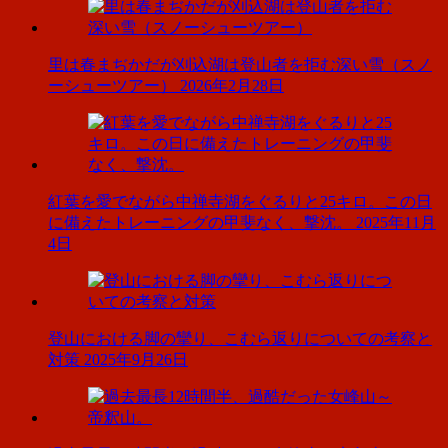
里は春まぢかだが刈込湖は登山者を拒む深い雪（スノ
ーシューツアー）
2026年2月28日
紅葉を愛でながら中禅寺湖をぐるりと25キロ。この日
に備えたトレーニングの甲斐なく、撃沈。
2025年11月
4日
登山における脚の攣り、こむら返りについての考察と
対策
2025年9月26日