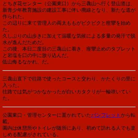
とちぎ花センター（公園東口）から三毳山へ行く登山道は、
新青少年教育施設の建設工事に伴い廃線となり、新たな道が
作られた。
この辺りに来て管理人の両太ももがピクピクと痙攣を始め
た。
久しぶりの山歩きに加えて温暖な気候による多量の発汗で脱
水が進んだためだ。
この後、本日二度目の三毳山に着き、痙攣止めのタブレット
と岩塩を口の中に放り込んだ。
低山侮るなかれ、だ。
三毳山直下で往路で使ったコースと交わり、かたくりの里に
入った。
往路では気がつかなかったが白いカタクリが一輪咲いてい
た。
公園東口・管理センターに置かれていた
パンフレット
から転
載。
園内は休憩所やトイレが随所にあり、初めて訪れる人でも楽
しめる配慮がされている。