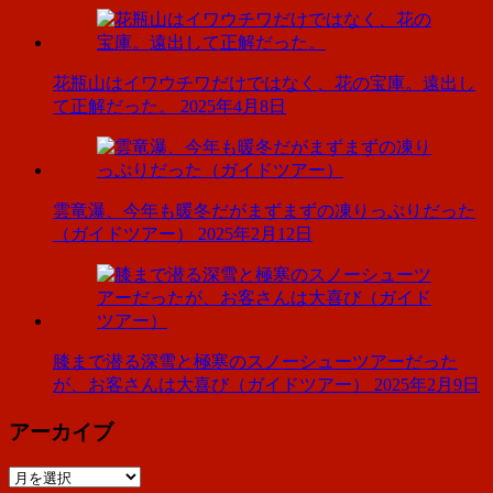
花瓶山はイワウチワだけではなく、花の宝庫。遠出し
て正解だった。
2025年4月8日
雲竜瀑、今年も暖冬だがまずまずの凍りっぷりだった
（ガイドツアー）
2025年2月12日
膝まで潜る深雪と極寒のスノーシューツアーだった
が、お客さんは大喜び（ガイドツアー）
2025年2月9日
アーカイブ
ア