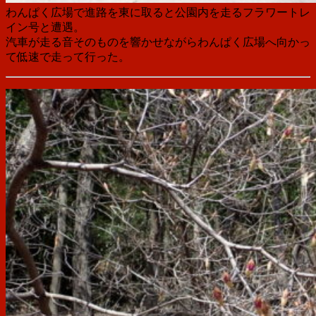
わんぱく広場で進路を東に取ると
公園内を走るフラワートレ
イン号と遭遇
。
汽車が走る音そのものを響かせながらわんぱく広場へ向かっ
て低速で走って行った。