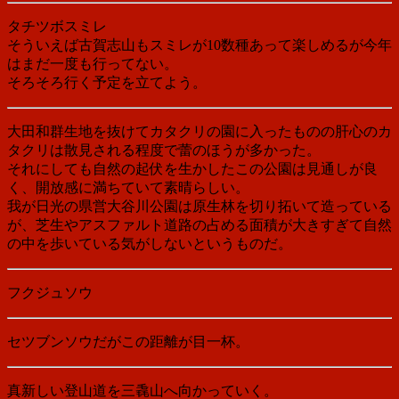
タチツボスミレ
そういえば古賀志山もスミレが10数種あって楽しめるが今年
はまだ一度も行ってない。
そろそろ行く予定を立てよう。
大田和群生地を抜けてカタクリの園に入ったものの肝心のカ
タクリは散見される程度で蕾のほうが多かった。
それにしても自然の起伏を生かしたこの公園は見通しが良
く、開放感に満ちていて素晴らしい。
我が日光の県営大谷川公園は原生林を切り拓いて造っている
が、芝生やアスファルト道路の占める面積が大きすぎて自然
の中を歩いている気がしないというものだ。
フクジュソウ
セツブンソウだがこの距離が目一杯。
真新しい登山道を三毳山へ向かっていく。