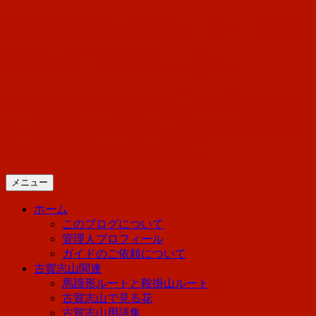
コ
山好き店主の迷走日記「春夏
ン
テ
秋冬、日光を歩こう！」
ン
ツ
へ
日光に住んでいる管理人の迷走日記で
ス
す。登山とハイキングについて備忘録
キ
ッ
のつもりで書いています。
プ
メニュー
ホーム
このブログについて
管理人プロフィール
ガイドのご依頼について
古賀志山関連
馬蹄形ルートと鞍掛山ルート
古賀志山で見る花
古賀志山用語集