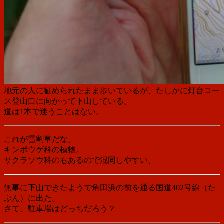
地元の人に勧められたまま歩いているが、たしかに灯台コー
ス登山口に向かって下山している。
道は1本で迷うことはない。
これが雪割草だな。
キンポウゲ科の植物。
サクラソウ科のもあるので混同しやすい。
無事に下山できたようで角田浜の前を通る国道402号線（た
ぶん）に出た。
さて、駐車場はどっちだろう？