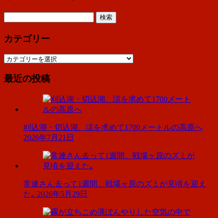
検
索:
カテゴリー
カ
テ
最近の投稿
ゴ
リ
ー
刈込湖・切込湖、涼を求めて1700メートルの高原へ
2026年7月21日
常連さん去って1週間、戦場ヶ原のズミが見頃を迎え
た｡
2026年5月29日