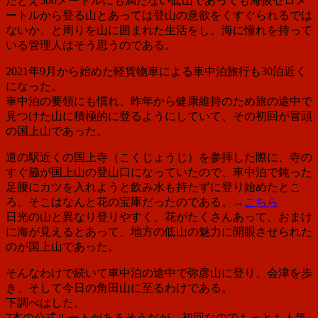
たとえ500メートルにも満たない低山であっても海抜ゼロメ
ートルから登る山とあっては登山の意欲をくすぐられるでは
ないか、と周りを山に囲まれた生活をし、海に憧れを持って
いる管理人はそう思うのである。
2021年9月から始めた軽貨物車による車中泊旅行も30泊近く
になった。
車中泊の要領にも慣れ、昨年から健康維持のため旅の途中で
見つけた山に積極的に登るようにしていて、その初回が冒頭
の国上山であった。
道の駅近くの国上寺（こくじょうじ）を参拝した際に、寺の
すぐ脇が国上山の登山口になっていたので、車中泊で鈍った
足腰にカツを入れようと飲み水も持たずに登り始めたとこ
ろ、そこはなんと花の宝庫だったのである。→
こちら
日光の山と異なり登りやすく、花がたくさんあって、おまけ
に海が見えるとあって、地方の低山の魅力に開眼させられた
のが国上山であった。
そんなわけで続いて車中泊の途中で弥彦山に登り、会津を歩
き、そして今日の角田山に至るわけである。
下調べはした。
7本の公式ルートがあるそうだが、初回なのでもっとも人気