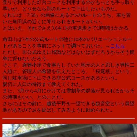
登りで利用した灯台コースを利用するのがもっとも手っ取り
早いが、どうせなら別のルートで下山したいものだ。
それには「7:58」の画像にある2つのルートのうち、車を置
いた角田浜の近くに降りられるルートがいい。
とはいえ、それでさえ3.6キロの車道歩きで1時間はかかる。
角田山は7本の公式ルートの他に10本のバリエーションルー
トがあることを事前にネットで調べておいた。→
こちら
ただし、非公式ゆえに標識などはないはずだろうからそう簡
単に探せないだろう。
そこで、避難小屋で食事をしていた地元の人と思しき男性二
人組に、管理人の希望を伝えたところ、「桜尾根」という、
同じ駐車場に下山できる非公式コースがあるという。
親切に入口の特徴まで教えてくれた。
また、3月から4月にかけては雪割草の群落が見られるからそ
の時期もいい、とのことだ。
さらにはその前に、越後平野を一望できる観音堂という展望
地があるので足を延ばしてみるように勧められた。