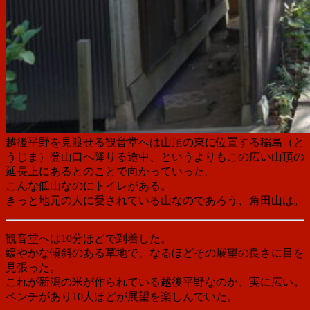
越後平野を見渡せる観音堂へは山頂の東に位置する稲島（と
うじま）登山口へ降りる途中、というよりもこの広い山頂の
延長上にあるとのことで向かっていった。
こんな低山なのにトイレがある。
きっと地元の人に愛されている山なのであろう、角田山は。
観音堂へは10分ほどで到着した。
緩やかな傾斜のある草地で、なるほどその展望の良さに目を
見張った。
これが
新潟の米が作られている
越後平野なのか、実に広い。
ベンチがあり10人ほどが展望を楽しんでいた。