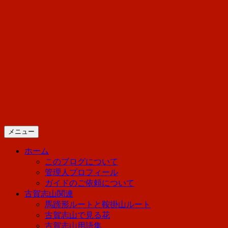
コ
山好き店主の迷走日記「春夏
ン
テ
秋冬、日光を歩こう！」
ン
ツ
へ
日光に住んでいる管理人の迷走日記で
ス
す。登山とハイキングについて備忘録
キ
ッ
のつもりで書いています。
プ
メニュー
ホーム
このブログについて
管理人プロフィール
ガイドのご依頼について
古賀志山関連
馬蹄形ルートと鞍掛山ルート
古賀志山で見る花
古賀志山用語集