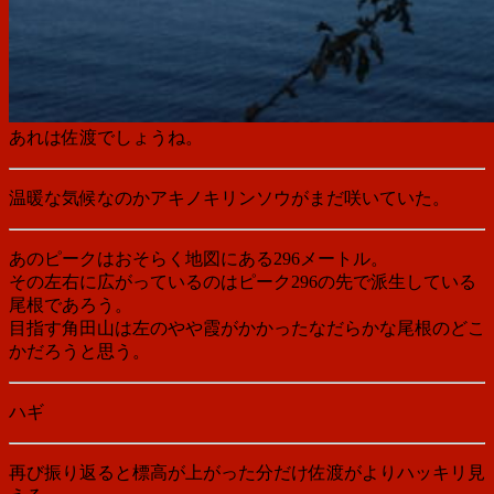
あれは佐渡でしょうね。
温暖な気候なのかアキノキリンソウがまだ咲いていた。
あのピークはおそらく地図にある296メートル。
その左右に広がっているのはピーク296の先で派生している
尾根であろう。
目指す角田山は左のやや霞がかかったなだらかな尾根のどこ
かだろうと思う。
ハギ
再び振り返ると標高が上がった分だけ佐渡がよりハッキリ見