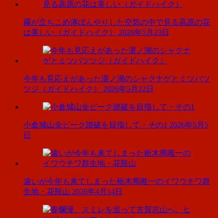
霧が立ちこめ薄ぼんやりした空気の中で見る高原の花
は美しい（ガイドハイク）
2026年5月23日
今年も見応えがあった湯ノ湖のシャクナゲとミツバツ
ツジ（ガイドハイク）
2026年5月22日
小倉城山全ピーク踏破を目指して・その1
2026年5月5
日
遠いが今年も来てしまった栃木県唯一のイワウチワ群
生地・花瓶山
2026年4月14日