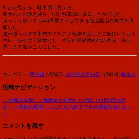
灯台が見える、駐車場も見える。
地元の人の教え通り、同じ駐車場に戻ることができた。
ゆっくり歩いても4時間弱で下山できる低山里山の魅力を堪
能した。
腹が減ったので車内でアルファ化米を戻したご飯にレトルト
カレーをかけて昼食とし、今日の最終目的地の氷見（富山
県）まで走ることにした。
カテゴリー:
甲信越
| 投稿日:
2023年10月14日
|
投稿者:
亀歩き
投稿ナビゲーション
←
金剛堂を探して修験道を徘徊した記録（10月6日の続
き）。
晩秋の尾瀬、いにしえの道でブナの黄葉を楽しむ。
→
コメントを残す
メールアドレスが公開されることはありません。
※
が付い