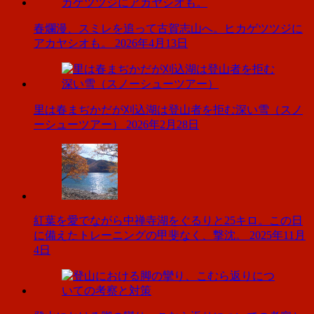
春爛漫、スミレを追って古賀志山へ。ヒカゲツツジに
アカヤシオも。
2026年4月13日
里は春まぢかだが刈込湖は登山者を拒む深い雪（スノ
ーシューツアー）
2026年2月28日
紅葉を愛でながら中禅寺湖をぐるりと25キロ。この日
に備えたトレーニングの甲斐なく、撃沈。
2025年11月
4日