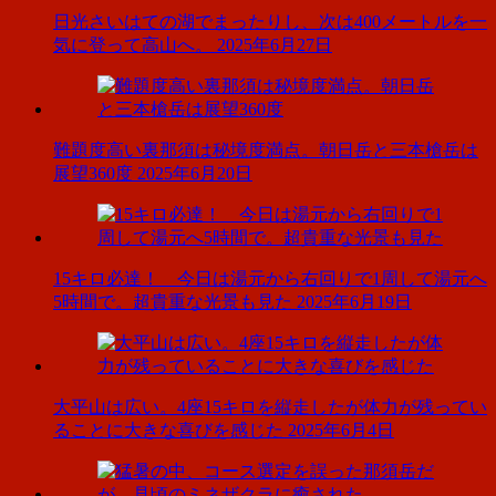
日光さいはての湖でまったりし、次は400メートルを一
気に登って高山へ。
2025年6月27日
難題度高い裏那須は秘境度満点。朝日岳と三本槍岳は
展望360度
2025年6月20日
15キロ必達！ 今日は湯元から右回りで1周して湯元へ
5時間で。超貴重な光景も見た
2025年6月19日
大平山は広い。4座15キロを縦走したが体力が残ってい
ることに大きな喜びを感じた
2025年6月4日