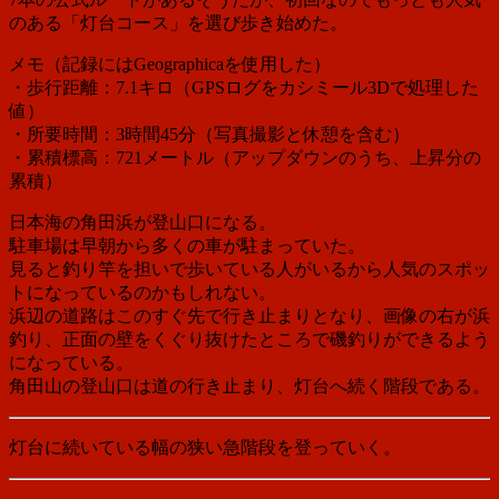
のある「灯台コース」を選び歩き始めた。
メモ（記録にはGeographicaを使用した）
・歩行距離：7.1キロ（GPSログをカシミール3Dで処理した
値）
・所要時間：3時間45分（写真撮影と休憩を含む）
・累積標高：721メートル（アップダウンのうち、上昇分の
累積）
日本海の角田浜が登山口になる。
駐車場は早朝から多くの車が駐まっていた。
見ると釣り竿を担いで歩いている人がいるから人気のスポッ
トになっているのかもしれない。
浜辺の道路はこのすぐ先で行き止まりとなり、画像の右が浜
釣り、正面の壁をくぐり抜けたところで磯釣りができるよう
になっている。
角田山の登山口は道の行き止まり、灯台へ続く階段である。
灯台に続いている幅の狭い急階段を登っていく。