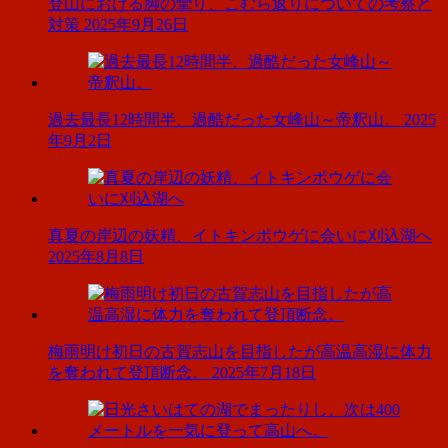
登山における脚の攣り、こむら返りについての考察と
対策
2025年9月26日
過去最長12時間半、過酷だった女峰山～帝釈山。
2025
年9月2日
真夏の岸辺の妖精、イトキンポウゲに会いに刈込湖へ
2025年8月8日
梅雨明け初日の古賀志山を目指したが高温高湿に体力
を奪われて登頂断念。
2025年7月18日