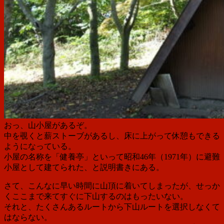
おっ、山小屋があるぞ。
中を覗くと薪ストーブがあるし、床に上がって休憩もできる
ようになっている。
小屋の名称を「健養亭」といって昭和46年（1971年）に避難
小屋として建てられた、と説明書きにある。
さて、こんなに早い時間に山頂に着いてしまったが、せっか
くここまで来てすぐに下山するのはもったいない。
それと、たくさんあるルートから下山ルートを選択しなくて
はならない。