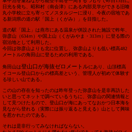
車中泊を重ねながら能登半島を一周するつもりで
昨日13日に
日光を発ち、昭和村（南会津）にある内部見学ができる旧喰
丸小学校に立ち寄ってノスタルジーに浸り、今夜の宿地であ
る新潟県の道の駅「国上（くがみ）」を目指した。
道の駅「国上」は燕市にある温泉が併設された施設で昨年、
弥彦山（634ｍ）や国上山（くがみやま・313ｍ）に登る際の
宿泊地として利用した。
今回は弥彦山よりも北に位置し、弥彦山よりも低い標高482
メートルの角田山に登るための利用である。
登山口が海抜ゼロメートル
角田山は
にあり、山頂標高
イコール登山口からの標高差という、管理人が初めて体験す
る珍しい山である。
この山の存在を知ったのは昨年登った弥彦山を是非再訪した
いと思ってネットで調べているうちに、弥彦山の関連情報と
して見つけたもので、登山口が海にあってなおかつ日本海を
見ながら登れる（実際には振り返ると見える）山として興味
を惹かれたのである。
それは是非行ってみなければならない。