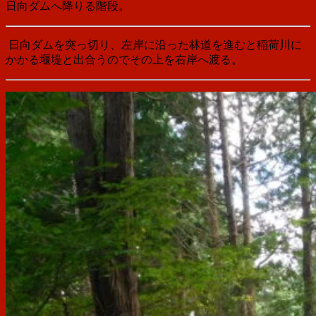
日向ダムへ降りる階段。
日向ダムを突っ切り、左岸に沿った林道を進むと稲荷川に
かかる堰堤と出合うのでその上を右岸へ渡る。