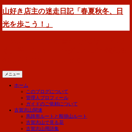
コ
山好き店主の迷走日記「春夏秋冬、日
ン
テ
光を歩こう！」
ン
ツ
へ
日光に住んでいる管理人の迷走日記で
ス
す。登山とハイキングについて備忘録
キ
ッ
のつもりで書いています。
プ
メニュー
ホーム
このブログについて
管理人プロフィール
ガイドのご依頼について
古賀志山関連
馬蹄形ルートと鞍掛山ルート
古賀志山で見る花
古賀志山用語集