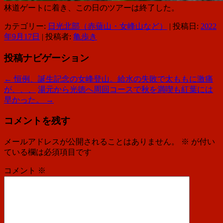
林道ゲートに着き、この日のツアーは終了した。
カテゴリー:
日光北部（赤薙山・女峰山など）
| 投稿日:
2022
年9月17日
|
投稿者:
亀歩き
投稿ナビゲーション
←
恒例、誕生記念の女峰登山。給水の失敗で太ももに激痛
が、、、
湯元から光徳へ周回コースで秋を満喫も紅葉には
早かった。
→
コメントを残す
メールアドレスが公開されることはありません。
※
が付い
ている欄は必須項目です
コメント
※