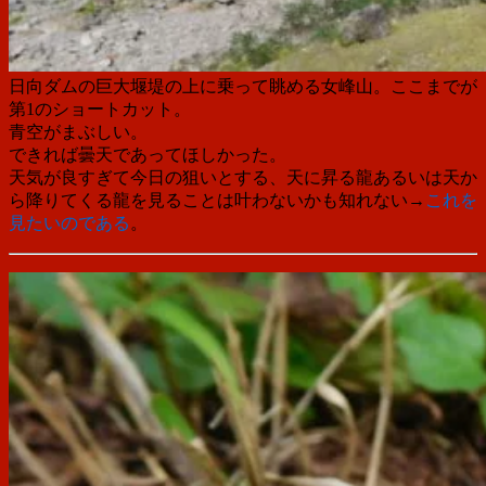
日向ダムの巨大堰堤の上に乗って眺める女峰山。ここまでが
第1のショートカット。
青空がまぶしい。
できれば曇天であってほしかった。
天気が良すぎて今日の狙いとする、天に昇る龍あるいは天か
ら降りてくる龍を見ることは叶わないかも知れない→
これを
見たいのである
。