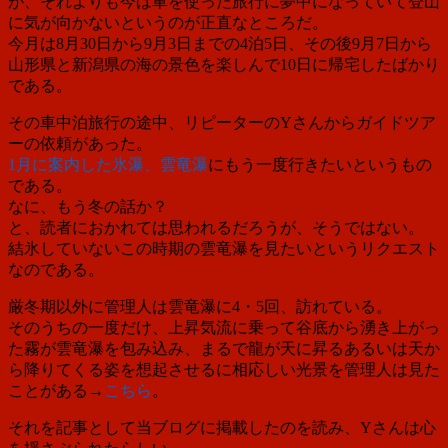
が、それよりも今は車を使った旅行に夢中になっていて登山
に気が向かないというのが正直なところだ。
今月は8月30日から9月3日までの4泊5日、その後9月7日から
山形県と新潟県の海の景色を楽しんで10日に帰宅したばかり
である。
その
車中泊旅行の途中、リピーターのYさんからガイドツア
ーの依頼があった。
1月に案内した氷瀑、雲竜瀑
にもう一度行きたいというもの
である。
なに、もう冬の話か？
と、読者におかれては思われるだろうが、そうではない。
結氷していないこの時期の雲竜瀑を見たいというリクエスト
なのである。
厳冬期以外に管理人は雲竜瀑に4・5回、訪れている。
そのうちの一度だけ、上昇気流に乗って谷底から湧き上がっ
た霧が雲竜瀑を包み込み、まるで龍が天に昇るあるいは天か
ら降りてくる姿を想起させるに相応しい光景を管理人は見た
ことがある→
こちら
。
それを記事として当ブログに掲載したのを読み、Yさんは
心