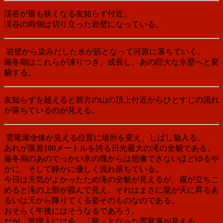
渓谷が最も狭くなる友知らず付近。
渓谷の両側は切り立った岩壁になっている。
岩壁から染みだした水が筋となって河原に落ちていく。
厳冬期はこれらが凍りつき、成長し、あの巨大な氷壁へと変
貌する。
友知らずを超えると前方の山の頂上付近からひとすじの流れ
が落ちているのが見える。
雲竜瀑全体が見える位置に場所を変え、しばし魅入る。
あれが落差180メートルを誇る日光最大の滝の全貌である。
厳冬期のあのでっかい氷の塊からは想像できないほどゆるや
かに、そして静かに優しく流れ落ちている。
今日は天気がよかったため滝の全貌が見えるが、霧が立ちこ
めると滝の上部が霞んで見え、それはまさに龍が天に昇るあ
るいは天から降りてくる姿そのものなのである。
おそらく午後にはそうなるであろう。
だが、管理人には今、「龍」となった雲竜瀑が見える。