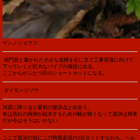
ゲンノショウコ
洞門岩と書かれた小さな道標を右に見て工事現場に向けて
下っていくと巨大なパイプの堰堤に出る。
ここからがふたつ目のショートカットになる。
ダイモンジソウ
河原に降りると最初の渡渉点と出合う。
冬は流れの両側が結氷するため川幅が狭くなって渡渉は簡単
だが今はそうはいかない。
ここで渡渉の前にこの時期必須の3点セットすなわち、ヘル