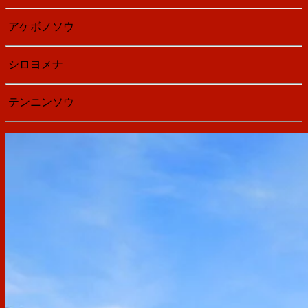
アケボノソウ
シロヨメナ
テンニンソウ