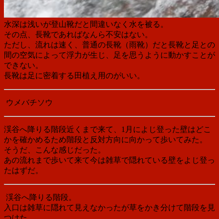
水深は浅いが登山靴だと間違いなく水を被る。
その点、長靴であればなんら不安はない。
ただし、流れは速く、普通の長靴（雨靴）だと長靴と足との
間の空気によって浮力が生じ、足を思うように動かすことが
できない。
長靴は足に密着する
田植え用の
がいい。
ウメバチソウ
渓谷へ降りる階段近くまで来て、1月によじ登った壁はどこ
かを確かめるため階段と反対方向に向かって歩いてみた。
そうだ、こんな感じだった。
あの流れまで歩いて来て今は雑草で隠れている壁をよじ登っ
たはずだ。
渓谷へ降りる階段。
入口は雑草に隠れて見えなかったが草をかき分けて階段を見
つけた。