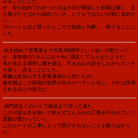
みることにした。
が、登り始めてわかったのは小石が堆積した斜面は脆く、足
を乗せたそばから崩れていき、とてもではないが前に進めな
い。
10メートルほど登ったところで危険と判断し、降りることに
した。
歩き始めて雲竜瀑まで片道2時間半という短い行程だった
が、参加者のYさんには十分に満足してもらえたようだ。
滝が見える場所に腰を据え、尽きぬ山の話をしながらランチ
を採り、戻ることにした。
画像は友知らずを雲竜瀑側から見たもの。
厳冬期はこの両側の岩壁が氷のカーテンと化し、それは圧倒
されるほどの迫力だ。
洞門岩近くのパイプ堰堤まで戻って来た。
この付近は冬を除いて絶えずなんらかの工事が行われていて
景観が変わっていく。
このルートが工事によって閉ざされないことを願うばかり
だ。