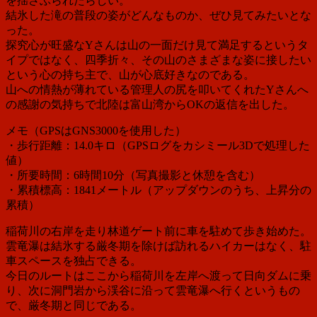
を揺さぶられたらしい。
結氷した滝の普段の姿がどんなものか、ぜひ見てみたいとな
った。
探究心が旺盛な
Yさんは
山の一面だけ見て満足するというタ
イプではなく、四季折々、その山のさまざまな姿に接したい
という心の持ち主で、山が心底好きなのである。
山への情熱が薄れている管理人の尻を叩いてくれたYさんへ
の感謝の気持ちで
北陸は富山湾からOKの返信を出した。
メモ（GPSはGNS3000を使用した）
・歩行距離：14.0キロ（GPSログをカシミール3Dで処理した
値）
・所要時間：6時間10分（写真撮影と休憩を含む）
・累積標高：1841メートル（アップダウンのうち、上昇分の
累積）
稲荷川の右岸を走り林道ゲート前に車を駐めて歩き始めた。
雲竜瀑は結氷する厳冬期を除けば訪れるハイカーはなく、駐
車スペースを独占できる。
今日のルートはここから稲荷川を左岸へ渡って日向ダムに乗
り、次に洞門岩から渓谷に沿って雲竜瀑へ行くというもの
で、厳冬期と同じである。