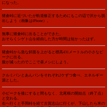
になった。
猪倉峠に近づいたが軌道修正するためにもこの辺で沢から脱
出しよう（画像はiPhone）。
無事に猪倉峠に出ることができた。
おそらくシゲト山を経由した方が時間は短かったはず。
猪倉峠から急な斜面を上がると標高431メートルの小さなピ
ークに出る。
腹が減ったのでここで昼メシにしよう。
クルミパンとあんパンをそれぞれ2ケずつ食べ、エネルギー
源とした。
小ピークを後にすると間もなく、北尾根の開始点（終了点）
と交わる。
右へ行くと手岡峠を経て古賀志山に行くが、下山したら米の