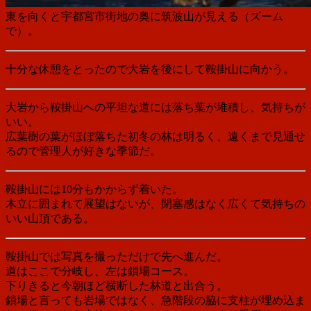
東を向くと宇都宮市街地の奥に筑波山が見える（ズーム
で）。
十分な休憩をとったので大岩を後にして鞍掛山に向かう。
大岩から鞍掛山への平坦な道には落ち葉が堆積し、気持ちが
いい。
広葉樹の葉がほぼ落ちた初冬の林は明るく、遠くまで見通せ
るので管理人が好きな季節だ。
鞍掛山には10分もかからず着いた。
木立に囲まれて展望はないが、閉塞感はなく広くて気持ちの
いい山頂である。
鞍掛山では写真を撮っただけで先へ進んだ。
道はここで分岐し、左は鎖場コース。
下りきると今朝ほど横断した林道と出合う。
鎖場と言っても岩場ではなく、急階段の脇に支柱が埋め込ま