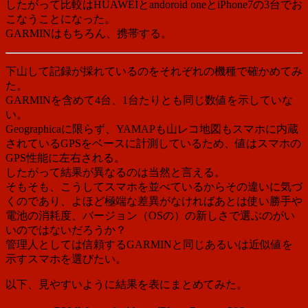
したがって比較はHUAWEIとandoroid oneとiPhone7の3台でお
こなうことになった。
GARMINはもちろん、携帯する。
下山して記録が採れているのをそれぞれの機種で確かめてみ
た。
GARMINを含めて4台、1台たりとも同じ数値を示していな
い。
Geographicaに限らず、YAMAPも山レコ地図もスマホに内蔵
されているGPSをベースに計測しているため、値はスマホの
GPS性能に左右される。
したがって結果が異なるのは当然と言える。
そもそも、こうしてスマホを並べているからその違いに気づ
くのであり、よほど極端な差異がなければあとは使い勝手や
電池の消耗度、バージョン（OSの）の新しさで選ぶのがい
いのではないだろうか？
管理人としては信頼するGARMINと同じあるいは近似値を
示すスマホを選びたい。
以下、見やすいように結果を表にまとめてみた。