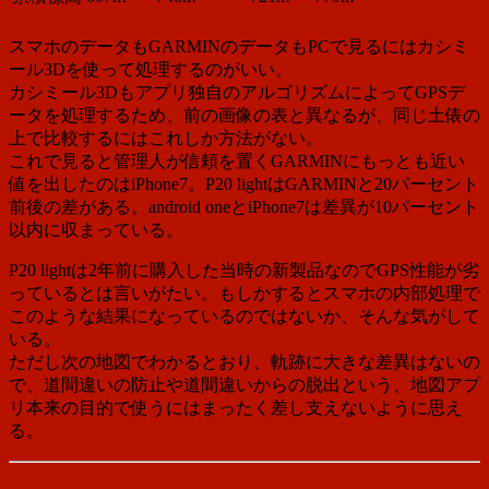
スマホのデータもGARMINのデータもPCで見るにはカシミ
ール3Dを使って処理するのがいい。
カシミール3Dもアプリ独自のアルゴリズムによってGPSデ
ータを処理するため、前の画像の表と異なるが、同じ土俵の
上で比較するにはこれしか方法がない。
これで見ると管理人が信頼を置くGARMINにもっとも近い
値を出したのはiPhone7。P20 lightはGARMINと20パーセント
前後の差がある。android oneとiPhone7は差異が10パーセント
以内に収まっている。
P20 lightは2年前に購入した当時の新製品なのでGPS性能が劣
っているとは言いがたい。もしかするとスマホの内部処理で
このような結果になっているのではないか、そんな気がして
いる。
ただし次の地図でわかるとおり、軌跡に大きな差異はないの
で、道間違いの防止や道間違いからの脱出という、地図アプ
リ本来の目的で使うにはまったく差し支えないように思え
る。