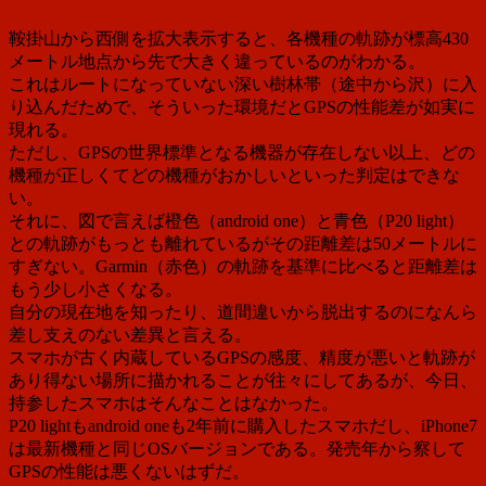
鞍掛山から西側を拡大表示すると、各機種の軌跡が標高430
メートル地点から先で大きく違っているのがわかる。
これはルートになっていない深い樹林帯（途中から沢）に入
り込んだためで、そういった環境だとGPSの性能差が如実に
現れる。
ただし、GPSの世界標準となる機器が存在しない以上、どの
機種が正しくてどの機種がおかしいといった判定はできな
い。
それに、図で言えば橙色（android one）と青色（P20 light）
との軌跡がもっとも離れているがその距離差は50メートルに
すぎない。Garmin（赤色）の軌跡を基準に比べると距離差は
もう少し小さくなる。
自分の現在地を知ったり、道間違いから脱出するのになんら
差し支えのない差異と言える。
スマホが古く内蔵しているGPSの感度、精度が悪いと軌跡が
あり得ない場所に描かれることが往々にしてあるが、今日、
持参したスマホはそんなことはなかった。
P20 lightもandroid oneも2年前に購入したスマホだし、iPhone7
は最新機種と同じOSバージョンである。発売年から察して
GPSの性能は悪くないはずだ。