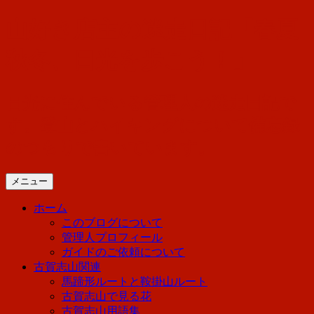
コ
山好き店主の迷走日記「春夏
ン
テ
秋冬、日光を歩こう！」
ン
ツ
へ
日光に住んでいる管理人の迷走日記で
ス
す。登山とハイキングについて備忘録
キ
ッ
のつもりで書いています。
プ
メニュー
ホーム
このブログについて
管理人プロフィール
ガイドのご依頼について
古賀志山関連
馬蹄形ルートと鞍掛山ルート
古賀志山で見る花
古賀志山用語集