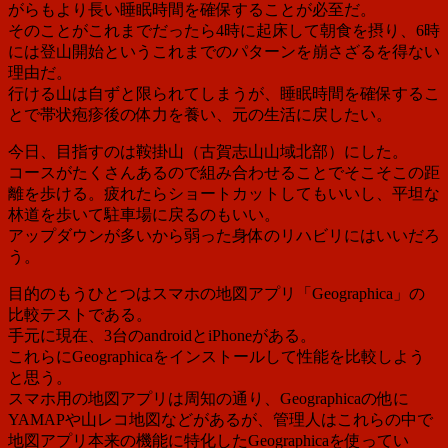
がらもより長い睡眠時間を確保することが必至だ。
そのことがこれまでだったら4時に起床して朝食を摂り、6時
には登山開始というこれまでのパターンを崩さざるを得ない
理由だ。
行ける山は自ずと限られてしまうが、睡眠時間を確保するこ
とで帯状疱疹後の体力を養い、元の生活に戻したい。
今日、目指すのは鞍掛山（古賀志山山域北部）にした。
コースがたくさんあるので組み合わせることでそこそこの距
離を歩ける。疲れたらショートカットしてもいいし、平坦な
林道を歩いて駐車場に戻るのもいい。
アップダウンが多いから弱った身体のリハビリにはいいだろ
う。
目的のもうひとつはスマホの地図アプリ「Geographica」の
比較テストである。
手元に現在、3台のandroidとiPhoneがある。
これらにGeographicaをインストールして性能を比較しよう
と思う。
スマホ用の地図アプリは周知の通り、Geographicaの他に
YAMAPや山レコ地図などがあるが、管理人はこれらの中で
地図アプリ本来の機能に特化したGeographicaを使ってい