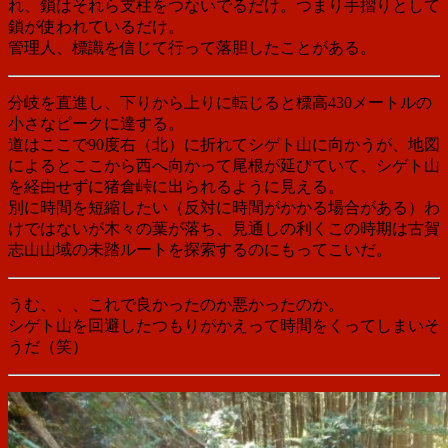
れ、鎖はそれら支柱をつないでるだけ。つまり手摺りとして
鎖が使われているだけ。
管理人、標識を信じて行って落胆したことがある。
分岐を直進し、下りから上りに転じると標高430メートルの
小さなピークに達する。
道はここで90度右（北）に折れてシゲト山に向かうが、地図
によるとここから西へ向かって尾根が延びていて、シゲト山
を経由せずに猪倉峠に出られるように見える。
別に時間を短縮したい（反対に時間がかかる場合がある）わ
けではないが木々の葉が落ち、見通しの利くこの時期は古賀
志山山域の未踏ルートを探索するのにもってこいだ。
うむ、、、これで良かったのか悪かったのか。
シゲト山を回避したつもりがかえって時間をくってしまいそ
うだ（笑）