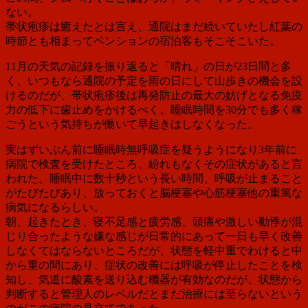
ない。
帯状疱疹は癒えたとは言え、通院はまだ続いていたし紅葉の
時節とも相まってペンションの宿泊客もそこそこいた。
11月の天気の記録を振り返ると「晴れ」の日が23日間と多
く、いつもなら通院の予定を雨の日にして山歩きの機会を設
けるのだが、帯状疱疹後は再発防止の最大の妨げとなる免疫
力の低下に歯止めをかけるべく、睡眠時間を30分でも多く稼
ごうという気持ちが働いて早起きはしなくなった。
実はずいぶん前に睡眠時無呼吸症を疑うようになり3年前に
病院で検査を受けたところ、紛れもなくその症状があると言
われた。睡眠中に数十秒という長い時間、呼吸が止まること
がたびたびあり、放っておくと脳梗塞や心筋梗塞他の重篤な
病気になるらしい。
朝、起きたとき、寝不足感と疲労感、頭痛や激しい動悸が混
じり合ったような嫌な感じが日常的にあって一日も早く改善
しなくてはならないところだが、状態を軽中重でわけると中
から重の間にあり、症状の改善には呼吸が停止したことを検
知し、気道に酸素を送り込む機器が有効なのだが、状態から
判断すると管理人のレベルだとまだ治療には至らないという