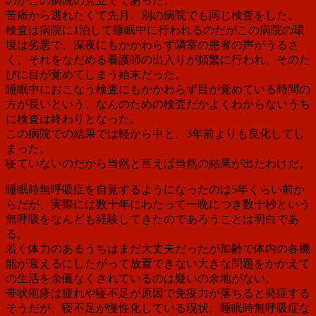
のがこの病院の見立てであった。
苦痛から逃れたくて先月、別の病院でも同じ検査をした。
検査は病院に1泊して睡眠中に行われるのだがこの病院の環
境は劣悪で、深夜にもかかわらず隣室の患者の声がうるさ
く、それをなだめる看護師の出入りが頻繁に行われ、そのた
びに目が覚めてしまう始末だった。
睡眠中におこなう検査にもかかわらず目が覚めている時間の
方が長いという、なんのための検査だかよくわからないうち
に検査は終わりとなった。
この病院での結果では軽から中と、3年前よりも良化してし
まった。
寝ていないのだから当然と言えば当然の結果が出たわけだ。
睡眠時無呼吸症を自覚するようになったのは5年くらい前か
らだが、実際には数十年にわたって一晩につき数十秒という
無呼吸をなんども経験してきたのであろうことは明白であ
る。
若く体力のあるうちはまだ大丈夫だったが加齢で体内の各機
能が衰えるにしたがって放置できない大きな問題をかかえて
の生活を余儀なくされているのは疑いの余地がない。
帯状疱疹は疲れや寝不足が原因で免疫力が落ちると発症する
そうだが、寝不足が慢性化している現状、睡眠時無呼吸症な