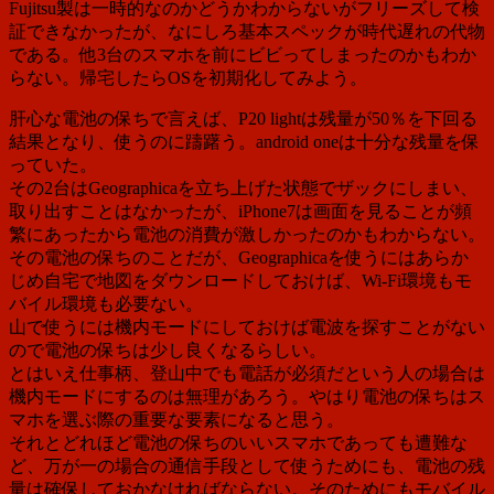
Fujitsu製は一時的なのかどうかわからないがフリーズして検
証できなかったが、なにしろ基本スペックが時代遅れの代物
である。他3台のスマホを前にビビってしまったのかもわか
らない。帰宅したらOSを初期化してみよう。
肝心な電池の保ちで言えば、P20 lightは残量が50％を下回る
結果となり、使うのに躊躇う。android oneは十分な残量を保
っていた。
その2台はGeographicaを立ち上げた状態でザックにしまい、
取り出すことはなかったが、iPhone7は画面を見ることが頻
繁にあったから電池の消費が激しかったのかもわからない。
その電池の保ちのことだが、Geographicaを使うにはあらか
じめ自宅で地図をダウンロードしておけば、Wi-Fi環境もモ
バイル環境も必要ない。
山で使うには機内モードにしておけば電波を探すことがない
ので電池の保ちは少し良くなるらしい。
とはいえ仕事柄、登山中でも電話が必須だという人の場合は
機内モードにするのは無理があろう。やはり電池の保ちはス
マホを選ぶ際の重要な要素になると思う。
それとどれほど電池の保ちのいいスマホであっても遭難な
ど、万が一の場合の通信手段として使うためにも、電池の残
量は確保しておかなければならない。そのためにもモバイル