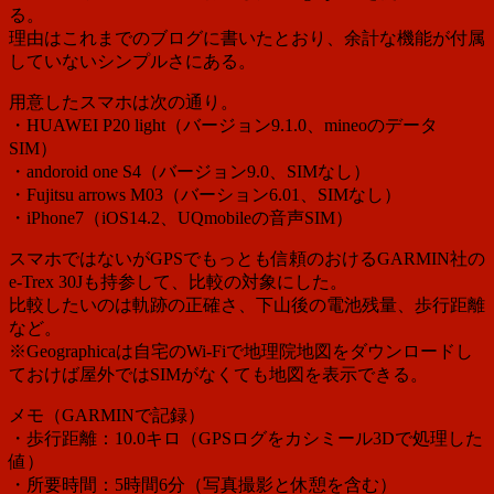
る。
理由はこれまでのブログに書いたとおり、余計な機能が付属
していないシンプルさにある。
用意したスマホは次の通り。
・HUAWEI P20 light（バージョン9.1.0、mineoのデータ
SIM）
・andoroid one S4（バージョン9.0、SIMなし）
・Fujitsu arrows M03（バーション6.01、SIMなし）
・iPhone7（iOS14.2、UQmobileの音声SIM）
スマホではないがGPSでもっとも信頼のおけるGARMIN社の
e-Trex 30Jも持参して、比較の対象にした。
比較したいのは軌跡の正確さ、下山後の電池残量、歩行距離
など。
※Geographicaは自宅のWi-Fiで地理院地図をダウンロードし
ておけば屋外ではSIMがなくても地図を表示できる。
メモ（GARMINで記録）
・歩行距離：10.0キロ（GPSログをカシミール3Dで処理した
値）
・所要時間：5時間6分（写真撮影と休憩を含む）