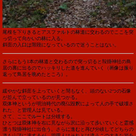
尾根を下りきるとアスファルトの林道に交わるのでここを突
っ切って向かいの林に入る。
斜面の入口は階段になっているので迷うことはない。
さらにもう1本の林道と交わるので突っ切ると鞍掛神社の鳥
居の裏に出るのでハッキリした道を進んでいく（画像は振り
返って鳥居を眺めたところ）。
緩やかな斜面を上っていくと間もなく、頭のない2つの石像
が並んで立っているのが見つかる。
双体神というが明治時代の廃仏毀釈によって人の手で破壊さ
れた、と管理人は見ている。
さて、ここでルートは分岐する。
ひとつは双体神を右に見ながら沢に沿って歩いていくと霊感
漂う鞍掛神社に出合う。さらに進むと再び分岐してどちらの
道も山頂に達するが、管理人はそれとは違うこの大きな岩を