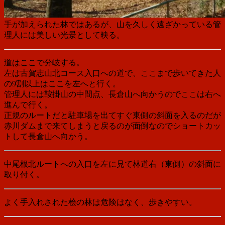
手が加えられた林ではあるが、山を久しく遠ざかっている管
理人には美しい光景として映る。
道はここで分岐する。
左は古賀志山北コース入口への道で、ここまで歩いてきた人
の9割以上はここを左へと行く。
管理人には鞍掛山の中間点、長倉山へ向かうのでここは右へ
進んで行く。
正規のルートだと駐車場を出てすぐ東側の斜面を入るのだが
赤川ダムまで来てしまうと戻るのが面倒なのでショートカッ
トして長倉山へ向かう。
中尾根北ルートへの入口を左に見て林道右（東側）の斜面に
取り付く。
よく手入れされた桧の林は危険はなく、歩きやすい。