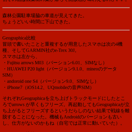
森林公園駐車場脇の車道が見えてきた。
ちょうどいい時間に下山できた。
Geographica比較
冒頭で書いたことと重複するが用意したスマホは次の4機
種、そしてGARMIN社のe-Trex 30J。
スマホは左から、
・Fujitsu arrows M03（バーション6.01、SIMなし）
・HUAWEI P20 light（バージョン9.1.0、mineoのデータ
SIM）
・andoroid one S4（バージョン9.0、SIMなし）
・iPhone7（iOS14.2、UQmobileの音声SIM）
それぞれGeographicaを立ち上げトラックモードにしたとこ
ろでarrows が早くもフリーズ。再起動してもGeographicaが立
ち上がるとフリーズするというだらしのない結果で戦線を離
脱することになった。機械もAndroidのバージョンも古い
し、仕方がないのかもね（自宅では正常に動いていた）。