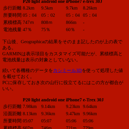
P20 light
android one
iPhone7
e-trex 30J
歩行距離
8.2km
9.5km
9.7km
8.26km
所要時間
05：04
05：02
05：04
05：04
累積標高
747ｍ
808ｍ
866m
-
電池残量
47％
75％
60％
-
下山後、Geographicaの結果をそのまま記したのが上の表で
ある。
GARMINは表示項目をカスタマイズ可能だが、累積標高と
電池残量は表示の対象としていない。
続いて各機種のデータを
カシミール3D
を使って処理した値
を載せておく。
PCに保存しておき次の山行に役立てるにはこの方が都合が
いい。
P20 light
android one
iPhone7
e-Trex 30J
歩行距離
7.98km
9.14km
9.23km
9.64km
沿面距離
8.13km
9.36km
9.47km
9.96km
所要時間
05:07
05:07
05:06
05:06
累積標高
607m
746m
721m
779m