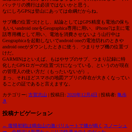
バッテリの携行は必須ではないかと思う。
なにしろGPSは登山にあっては命綱だからね。
サブ機の位置づけとし、結論としてはGPS精度も電池の保ち
もいいandroid oneをGeographica専用に用い、iPhone7は主に電
話専用機として用い、電池を消費させないよう山行中は
Geographicaを起動しないでandroid oneの電池切れのときや
android oneがダウンしたときに使う、つまりサブ機の位置づ
けだ。
GARMINはといえば、もはやサブのサブ、つまり記録に特
化したGPSロガーの位置づけになっている、というのが現在
の管理人の使い方だ（もったいないが）。
まっ、それほどスマホの地図アプリの存在が大きくなってい
ることの証であると言えますな。
カテゴリー:
古賀志山
| 投稿日:
2020年12月4日
|
投稿者:
亀歩
き
投稿ナビゲーション
←
復帰初戦は鳴虫山の激バリルートで膝が鳴く
スノーシュ
ー、金精沢は新雪たっぷりで快適そのものだった
→