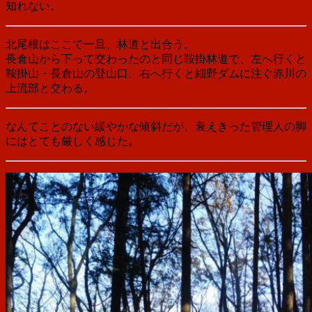
知れない。
北尾根はここで一旦、林道と出合う。
長倉山から下って交わったのと同じ鞍掛林道で、左へ行くと
鞍掛山・長倉山の登山口、右へ行くと細野ダムに注ぐ赤川の
上流部と交わる。
なんてことのない緩やかな傾斜だが、衰えきった管理人の脚
にはとても厳しく感じた。