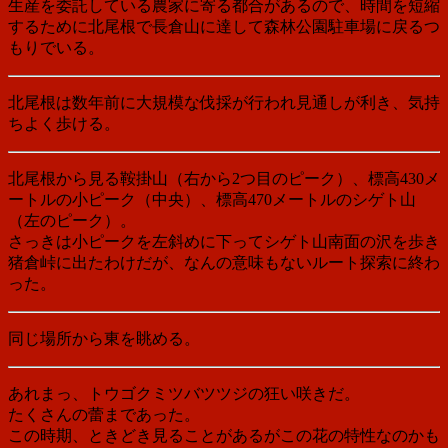
生産を委託している農家に寄る都合があるので、時間を短縮
するために北尾根で長倉山に達して森林公園駐車場に戻るつ
もりでいる。
北尾根は数年前に大規模な伐採が行われ見通しが利き、気持
ちよく歩ける。
北尾根から見る鞍掛山（右から2つ目のピーク）、標高430メ
ートルの小ピーク（中央）、標高470メートルのシゲト山
（左のピーク）。
さっきは小ピークを左斜めに下ってシゲト山南面の沢を歩き
猪倉峠に出たわけだが、なんの意味もないルート探索に終わ
った。
同じ場所から東を眺める。
あれまっ、トウゴクミツバツツジの狂い咲きだ。
たくさんの蕾まであった。
この時期、ときどき見ることがあるがこの花の特性なのかも