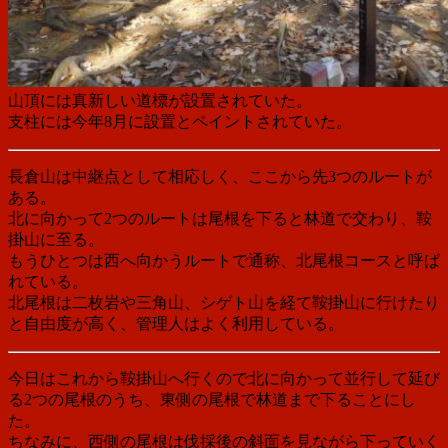
山頂には真新しい道標が設置されていた。
支柱には今年8月に設置とペイントされていた。
長倉山は中継点として相応しく、ここから先3つのルートが
ある。
北に向かって2つのルートは尾根を下ると林道で交わり、鞍
掛山に至る。
もうひとつは西へ向かうルートで通称、北尾根コースと呼ば
れている。
北尾根は二枚岩や三角山、シゲト山を経て鞍掛山に行けたり
と自由度が高く、管理人はよく利用している。
今日はこれから鞍掛山へ行くので北に向かって並行して延び
る2つの尾根のうち、東側の尾根で林道まで下ることにし
た。
ちなみに、西側の尾根は伐採後の斜面を見ながら下っていく