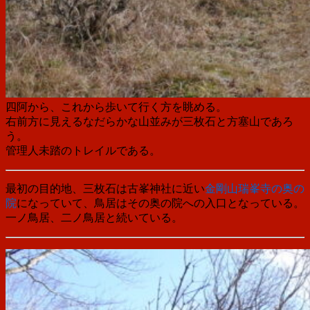
四阿から、これから歩いて行く方を眺める。
右前方に見えるなだらかな山並みが三枚石と方塞山であろ
う。
管理人未踏のトレイルである。
最初の目的地、三枚石は古峯神社に近い
金剛山瑞峯寺の奥の
院
になっていて、鳥居はその奥の院への入口となっている。
一ノ鳥居、二ノ鳥居と続いている。