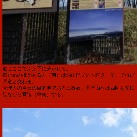
道はここでふた手に分かれる。
車止めの柵がある方（南）は深山巴ノ宿へ続き、そこで再び
県道と交わる。
管理人の今日の目的地である三枚石、方塞山へは四阿を左に
見ながら直進（東南）する。