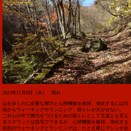
2023年11月8日（水） 晴れ
山を歩くのに必要な脚力と心肺機能を維持、強化するには日
頃からウォーキングやランニング、筋トレが欠かせない。
これらの中で脚力をつけるための筋トレとして王道とも言え
るスクワットは自宅でできるが、心肺機能を維持、強化する
目的のウォーキングとランニングは、たとえ家にマシンがあ