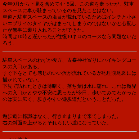
今年9月から下見を含めて4・5回、この道を走ったが、駐車
スペースに車が駐まっているのを見たことはない。
車道と駐車スペースの境目が荒れているため12インチと小さ
いエブリイのタイヤがはまってしまうのではないかと心配し
たが無事に乗り入れることができた。
時間は10時と遅かったが往復10キロのコースなら問題ないだ
ろう。
駐車スペースのわずか後方、古峯神社寄りにハイキングコー
スの入口がある。
すぐ下をとても感じのいい沢が流れているが地理院地図には
描かれていない。
下見で訪れたときは薄暗く、落ち葉は水に濡れ、これは魔界
への入口かとやや不安に思ったが今日、歩いてみてわかった
のは実に広く、歩きやすい遊歩道だということだった。
遊歩道に標識はなく、行き止まりまで来てしまった。
右の斜面を上がるとそれらしい道になっていた。