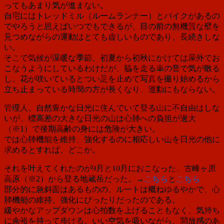
ってもあまり気が進まない。
自宅にはトレッドミル（ルームランナー）とバイクがあるの
でやろうと思えばいつでもできるが、目の前の無機質な壁を
見つめながらの運動はとても虚しいものであり、長続きしな
い。
そこで気候が温暖な季節、初夏から初秋にかけては屋外でお
こなうようにしているわけだが、脇を走る車の音で気が散る
し、花が咲いているとつい足を止めて写真を撮り始めるから
立ち止まっている時間の方が長くなり、運動にもならない。
管理人、自然豊かな日光に住んでいて
登る山に不自由はしな
いが、
標高差の大きな日光の山は
心肺への負担が過大
（※1）で
後期高齢の身には危険が大きい。
では心肺機能を維持、強化するのに相応しい山を日光の他に
求めるとすれば、どこか。
それを叶えてくれたのが9月と10月におこなった、古峰ヶ原
高原（※2）から登る地蔵岳だった。→
こちら
と
こちら
部分的に急斜面
はあるものの、ルートは概ねゆるやかで、心
肺機能の維持、強化にぴったりだったのである。
緩やかなアップダウンは心拍数を上げることもなく、気持ち
に余裕を持って歩ける。いい空気を吸いながら、開放感のあ