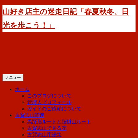
コ
山好き店主の迷走日記「春夏秋冬、日
ン
テ
光を歩こう！」
ン
ツ
へ
日光に住んでいる管理人の迷走日記で
ス
す。登山とハイキングについて備忘録
キ
ッ
のつもりで書いています。
プ
メニュー
ホーム
このブログについて
管理人プロフィール
ガイドのご依頼について
古賀志山関連
馬蹄形ルートと鞍掛山ルート
古賀志山で見る花
古賀志山用語集