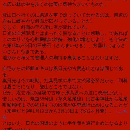
る広い林の中を歩くのは実に気持ちがいいものだ。
登山口へ行くのに県道を車で走っていてわかるのは、県道の
左右に緩やかな斜面が広がっていることだ。
そして、斜面の至る所に沢が流れている。
日光の自然環境とはまったく異なることに感動し、であれば
このエリアを心肺機能の維持、強化の場としよう、そう決め
た第1弾が今日の三枚石（さんまいせき）、方塞山（ほうさ
いさん）行きである。
地形から考えて管理人の期待を裏切ることはないはずだ。
自宅からの距離30キロは奥日光や古賀志山とほぼ同じであ
る。
奥日光は今の時期、紅葉見学の車で大渋滞必至だから、到着
は昼ごろになり、登山どころではない。
だが、過去2回の経験で古峰ヶ原高原への道に渋滞はない。
惜しいのは、県道58号線（草久足尾線）は古峯神社から足尾
町粕尾峠までの約10キロの区間が冬季通行止めになることだ
（来年だと6年1月19日から3月15日までの2ヶ月間）。→
こち
ら
とはいえ、日光の国道のように半年間も通行止めになるより
はずっといい。