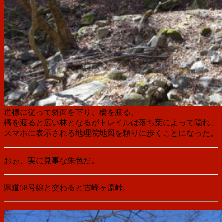
道標に従って斜面を下り、橋を渡る。
橋を渡ると広い林となるがトレイルは落ち葉によって隠れ、
スマホに表示される地理院地図を頼りに歩くことになった。
おぉ、実に見事な朱色だ。
県道58号線と交わると古峰ヶ原峠。