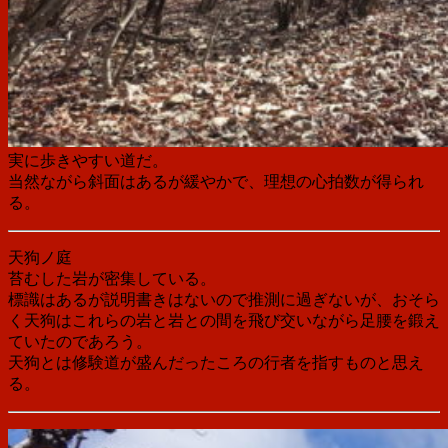
実に歩きやすい道だ。
当然ながら斜面はあるが緩やかで、理想の心拍数が得られ
る。
天狗ノ庭
苔むした岩が密集している。
標識はあるが説明書きはないので推測に過ぎないが、おそら
く天狗はこれらの岩と岩との間を飛び交いながら足腰を鍛え
ていたのであろう。
天狗とは修験道が盛んだったころの行者を指すものと思え
る。