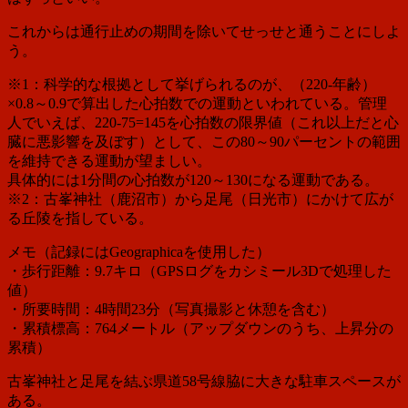
これからは通行止めの期間を除いてせっせと通うことにしよ
う。
※1：
科学的な根拠として挙げられるのが、（220-年齢）
×0.8～0.9で算出した心拍数での運動といわれている。管理
人でいえば、220-75=145を心拍数の限界値（これ以上だと心
臓に悪影響を及ぼす）として、この80～90
パーセントの範囲
を維持できる運動が望ましい。
具体的には1分間の心拍数が120～130になる運動である。
※2：
古峯神社（鹿沼市）から足尾（日光市）にかけて広が
る丘陵を指している。
メモ（記録にはGeographicaを使用した）
・歩行距離：9.7キロ（GPSログをカシミール3Dで処理した
値）
・所要時間：4時間23分（写真撮影と休憩を含む）
・累積標高：764メートル（アップダウンのうち、上昇分の
累積）
古峯神社と足尾を結ぶ県道58号線脇に大きな駐車スペースが
ある。