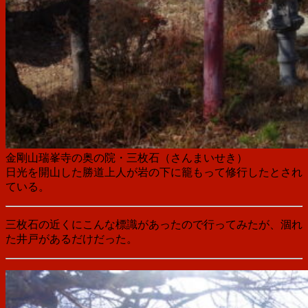
金剛山瑞峯寺
の奥の院・
三枚石（さんまいせき）
日光を開山した勝道上人が岩の下に籠もって修行したとされ
ている。
三枚石の近くにこんな標識があったので行ってみたが、涸れ
た井戸があるだけだった。