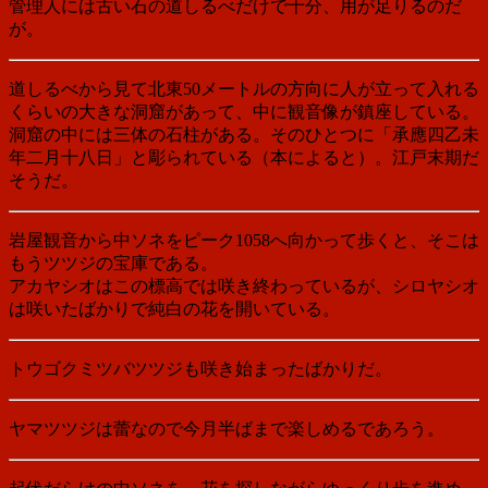
管理人には古い石の道しるべだけで十分、用が足りるのだ
が。
道しるべから見て北東50メートルの方向に人が立って入れる
くらいの大きな洞窟があって、中に観音像が鎮座している。
洞窟の中には三体の石柱がある。そのひとつに「承應四乙未
年二月十八日」と彫られている（本によると）。江戸末期だ
そうだ。
岩屋観音から中ソネをピーク1058へ向かって歩くと、そこは
もうツツジの宝庫である。
アカヤシオはこの標高では咲き終わっているが、シロヤシオ
は咲いたばかりで純白の花を開いている。
トウゴクミツバツツジも咲き始まったばかりだ。
ヤマツツジは蕾なので今月半ばまで楽しめるであろう。