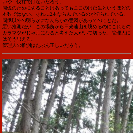
いや、伐採ではないだろう。
間伐のために切ることはあってもここのは密生というほどの
本数ではない。それに2本ならんでいるのが切られている。
間伐以外の明らかになんらかの意図があってのことだ。
悪い推測だが、この場所から日光連山を眺めるのにこれらの
カラマツがじゃまになると考えた人がいて切った、管理人に
はそう思える。
管理人の推測はたぶん正しいだろう。