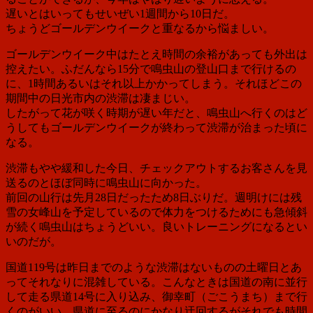
遅いとはいってもせいぜい1週間から10日だ。
ちょうどゴールデンウイークと重なるから悩ましい。
ゴールデンウイーク中はたとえ時間の余裕があっても外出は
控えたい。ふだんなら15分で鳴虫山の登山口まで行けるの
に、1時間あるいはそれ以上かかってしまう。それほどこの
期間中の日光市内の渋滞は凄まじい。
したがって花が咲く時期が遅い年だと、鳴虫山へ行くのはど
うしてもゴールデンウイークが終わって渋滞が治まった頃に
なる。
渋滞もやや緩和した今日、チェックアウトするお客さんを見
送るのとほぼ同時に鳴虫山に向かった。
前回の山行は先月28日だったため8日ぶりだ。週明けには残
雪の女峰山を予定しているので体力をつけるためにも急傾斜
が続く鳴虫山はちょうどいい。良いトレーニングになるとい
いのだが。
国道119号は昨日までのような渋滞はないものの土曜日とあ
ってそれなりに混雑している。こんなときは国道の南に並行
して走る県道14号に入り込み、御幸町（ごこうまち）まで行
くのがいい。県道に至るのにかなり迂回するがそれでも時間