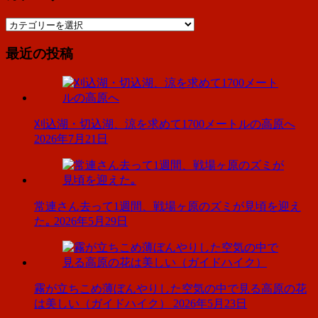
カ
テ
最近の投稿
ゴ
リ
ー
刈込湖・切込湖、涼を求めて1700メートルの高原へ
2026年7月21日
常連さん去って1週間、戦場ヶ原のズミが見頃を迎え
た｡
2026年5月29日
霧が立ちこめ薄ぼんやりした空気の中で見る高原の花
は美しい（ガイドハイク）
2026年5月23日