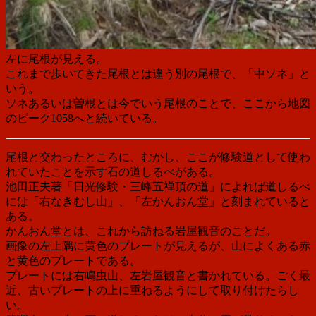
左に尾根が見える。
これまで歩いてきた尾根とは違う別の尾根で、「中ソネ」と
いう。
ソネあるいは曽根とは今でいう尾根のことで、ここから地図
のピーク1058へと続いている。
尾根と交わったところに、むかし、ここが修験道として使わ
れていたことを示す石の道しるべがある。
池田正夫著「日光修験・三峰五禅頂の道」によれば道しるべ
には「右なきむし山」、「左かんおん堂」と刻まれていると
ある。
かんおん堂とは、これから訪ねる岩屋観音のことだ。
画像の左上隅に黄色のプレートが見えるが、山によくある赤
と黄色のプレートである。
プレートには右鳴虫山、左岩屋観音と書かれている。ごく最
近、古いプレートの上に重ねるようにして取り付けたらし
い。