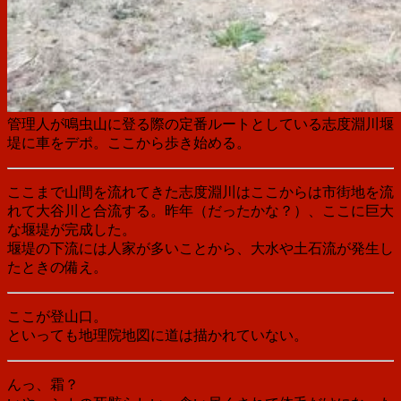
管理人が鳴虫山に登る際の定番ルートとしている志度淵川堰
堤に車をデポ。ここから歩き始める。
ここまで山間を流れてきた志度淵川はここからは市街地を流
れて大谷川と合流する。昨年（だったかな？）、ここに巨大
な堰堤が完成した。
堰堤の下流には人家が多いことから、大水や土石流が発生し
たときの備え。
ここが登山口。
といっても地理院地図に道は描かれていない。
んっ、霜？