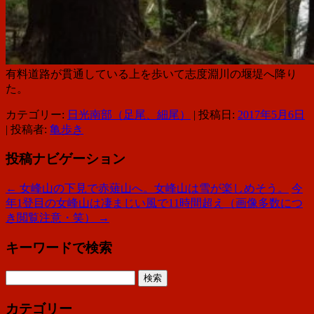
有料道路が貫通している上を歩いて志度淵川の堰堤へ降り
た。
カテゴリー:
日光南部（足尾、細尾）
| 投稿日:
2017年5月6日
|
投稿者:
亀歩き
投稿ナビゲーション
←
女峰山の下見で赤薙山へ。女峰山は雪が楽しめそう。
今
年1登目の女峰山は凄まじい風で11時間超え（画像多数につ
き閲覧注意・笑）
→
キーワードで検索
検
索:
カテゴリー