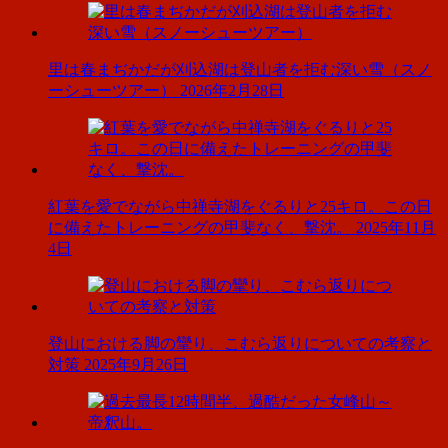
里は春まぢかだが刈込湖は登山者を拒む深い雪（スノ
ーシューツアー）
2026年2月28日
紅葉を愛でながら中禅寺湖をぐるりと25キロ。この日
に備えたトレーニングの甲斐なく、撃沈。
2025年11月
4日
登山における脚の攣り、こむら返りについての考察と
対策
2025年9月26日