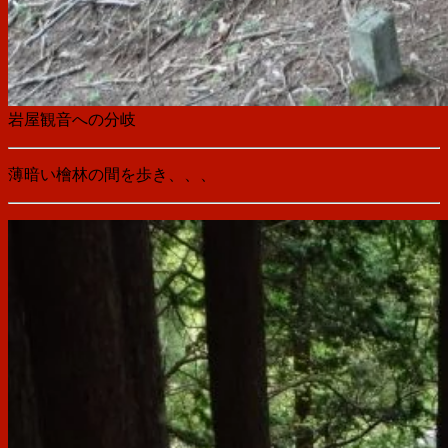
岩屋観音への分岐
薄暗い檜林の間を歩き、、、