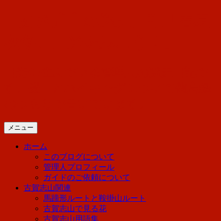
コ
山好き店主の迷走日記「春夏
ン
テ
秋冬、日光を歩こう！」
ン
ツ
へ
日光に住んでいる管理人の迷走日記で
ス
す。登山とハイキングについて備忘録
キ
ッ
のつもりで書いています。
プ
メニュー
ホーム
このブログについて
管理人プロフィール
ガイドのご依頼について
古賀志山関連
馬蹄形ルートと鞍掛山ルート
古賀志山で見る花
古賀志山用語集