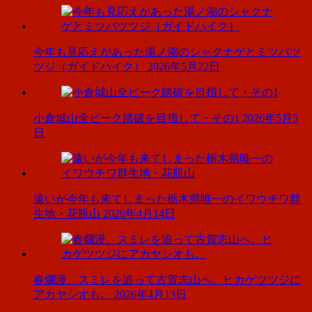
今年も見応えがあった湯ノ湖のシャクナゲとミツバツ
ツジ（ガイドハイク）
2026年5月22日
小倉城山全ピーク踏破を目指して・その1
2026年5月5
日
遠いが今年も来てしまった栃木県唯一のイワウチワ群
生地・花瓶山
2026年4月14日
春爛漫、スミレを追って古賀志山へ。ヒカゲツツジに
アカヤシオも。
2026年4月13日