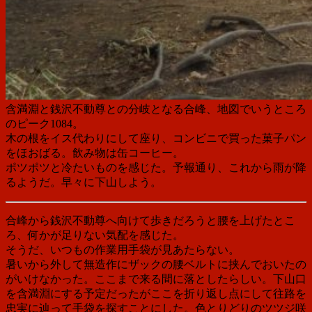
含満淵と銭沢不動尊との分岐となる合峰、地図でいうところ
のピーク1084。
木の根をイス代わりにして座り、コンビニで買った菓子パン
をほおばる。飲み物は缶コーヒー。
ポツポツと冷たいものを感じた。予報通り、これから雨が降
るようだ。早々に下山しよう。
合峰から銭沢不動尊へ向けて歩きだろうと腰を上げたとこ
ろ、何かが足りない気配を感じた。
そうだ、いつもの作業用手袋が見あたらない。
暑いから外して無造作にザックの腰ベルトに挟んでおいたの
がいけなかった。ここまで来る間に落としたらしい。下山口
を含満淵にする予定だったがここを折り返し点にして往路を
忠実に辿って手袋を探すことにした。色とりどりのツツジ咲