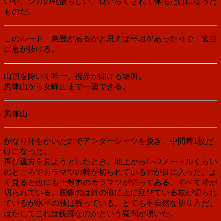
いや、シカの死骸らしい。食い尽くされて体毛だけになった
ものだ。
このルート、急登があるかと思えば平坦があったりで、適当
に息が抜ける。
山頂を除いて唯一、視界が開ける場所。
男体山から女峰山まで一望できる。
男体山
かなり汗をかいたのでアンダーシャツを脱ぎ、中間着1枚だ
けになった。
再び遠方を見ようとしたとき、地上から1～2メートルくらい
のところでカラマツの幹が切られているのが目に入った。よ
く見ると他にも十数本のカラマツが切ってある。すべて幹が
切られている。画像のは幹の他に上に延びている枝が切られ
ているが水平の枝は残っている。とても不自然な切り方だ。
はたしてこれは伐採なのかという疑問が湧いた。