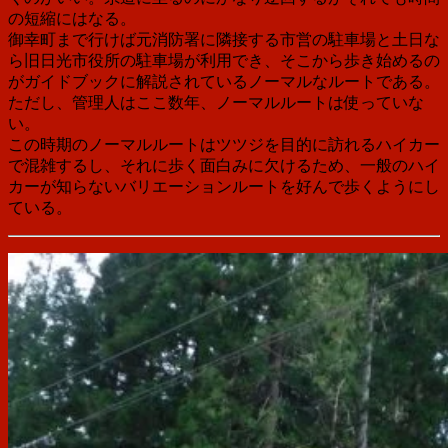
の短縮にはなる。
御幸町まで行けば元消防署に隣接する市営の駐車場と土日な
ら旧日光市役所の駐車場が利用でき、そこから歩き始めるの
がガイドブックに解説されているノーマルなルートである。
ただし、管理人はここ数年、ノーマルルートは使っていな
い。
この時期のノーマルルートはツツジを目的に訪れるハイカー
で混雑するし、それに歩く面白みに欠けるため、一般のハイ
カーが知らないバリエーションルートを好んで歩くようにし
ている。