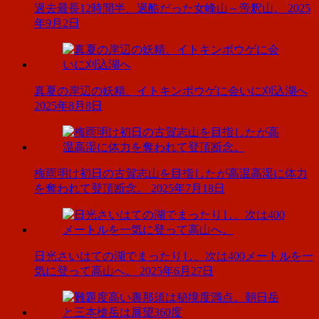
過去最長12時間半、過酷だった女峰山～帝釈山。
2025
年9月2日
真夏の岸辺の妖精、イトキンポウゲに会いに刈込湖へ
2025年8月8日
梅雨明け初日の古賀志山を目指したが高温高湿に体力
を奪われて登頂断念。
2025年7月18日
日光さいはての湖でまったりし、次は400メートルを一
気に登って高山へ。
2025年6月27日