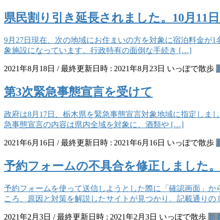
県民割り引き延長されました。10月11
9月27日現在、次の地域にお住まいの方を対象に宿泊料金が1
象施設になっています。行政特有の面倒な手続き […]
2021年8月18日
/ 最終更新日時 :
2021年8月23日
いっぽで散歩
第3次緊急事態宣言を受けて
政府は8月17日、栃木県を緊急事態宣言対象地域に指定しまし
急事態宣言の内容は県内全域を対象に、酒類や […]
2021年6月16日
/ 最終更新日時 :
2021年6月16日
いっぽで散歩
予約フォームの不具合を修正しました
予約フォームを使って送信しようとした際に「確認画面」か
ころ、原因と対策を解説したサイトが見つかり、記載通りの [
2021年2月3日
/ 最終更新日時 :
2021年2月3日
いっぽで散歩
新