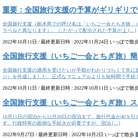
重要：全国旅行支援の予算がギリギリで
全国旅行支援（栃木県での呼び名は「いちご一会とちぎ旅」）
ラベルと異なります）。 したがって配分された予算が上 […]
2022年10月11日
/ 最終更新日時 :
2022年11月24日
いっぽで散
全国旅行支援（いちご一会とちぎ旅）
全国旅行支援の適用を受けたいが手順がわかりづらくて先に
ジ）を作成しました。正式なマニュアルよりも短時間で手続 [
2022年10月11日
/ 最終更新日時 :
2022年10月11日
いっぽで散
全国旅行支援（いちご一会とちぎ旅）ス
10月11日の宿泊から12月20日の宿泊まで、旅行代金が4
す。行政特有の面倒な手続きが必要ですが、宿泊 […]
2022年9月27日
/ 最終更新日時 :
2022年10月2日
いっぽで散歩