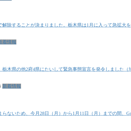
で解除することが決まりました。栃木県は1月に入って急拡大を
新着情報
、栃木県の他2府4県にたいして緊急事態宣言を発令しました
歩
新着情報
ないため、今月28日（月）から1月11日（月）までの間、Go