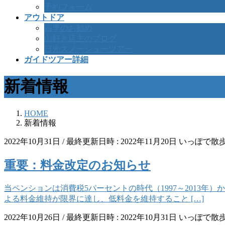
予約フォーム
アウトドア
四季のお勧め
山好き店主のブログ
日光スノーシューツアー
ガイドツアー詳細
新着情報
HOME
新着情報
2022年10月31日
/ 最終更新日時 :
2022年11月20日
いっぽで散
重要：料金改定のお知らせ
当ペンションは消費税5パーセントの時代（1997～2013
よる料金維持が限界に達し、低料金を維持すること […]
2022年10月26日
/ 最終更新日時 :
2022年10月31日
いっぽで散