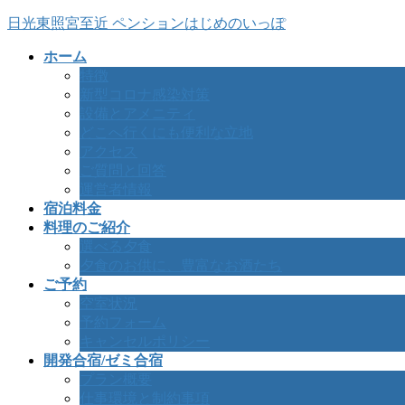
コ
ナ
日光東照宮至近 ペンションはじめのいっぽ
ン
ビ
ホーム
テ
ゲ
特徴
ン
ー
新型コロナ感染対策
ツ
シ
設備とアメニティ
へ
ョ
どこへ行くにも便利な立地
ス
ン
アクセス
キ
に
ご質問と回答
ッ
移
運営者情報
プ
動
宿泊料金
料理のご紹介
選べる夕食
夕食のお供に、豊富なお酒たち
ご予約
空室状況
予約フォーム
キャンセルポリシー
開発合宿/ゼミ合宿
プラン概要
仕事環境と制約事項