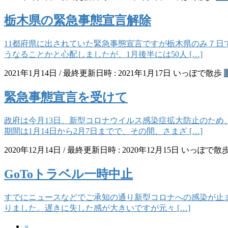
栃木県の緊急事態宣言解除
11都府県に出されていた緊急事態宣言ですが栃木県のみ７日
うなることかと心配しましたが、1月後半には50人 […]
2021年1月14日
/ 最終更新日時 :
2021年1月17日
いっぽで散歩
緊急事態宣言を受けて
政府は今月13日、新型コロナウイルス感染症拡大防止のため
期間は1月14日から2月7日までで、その間、さまざ […]
2020年12月14日
/ 最終更新日時 :
2020年12月15日
いっぽで散
GoToトラベル一時中止
すでにニュースなどでご承知の通り新型コロナへの感染が止まら
りました。遅きに失した感が大きいですが元々 […]
«