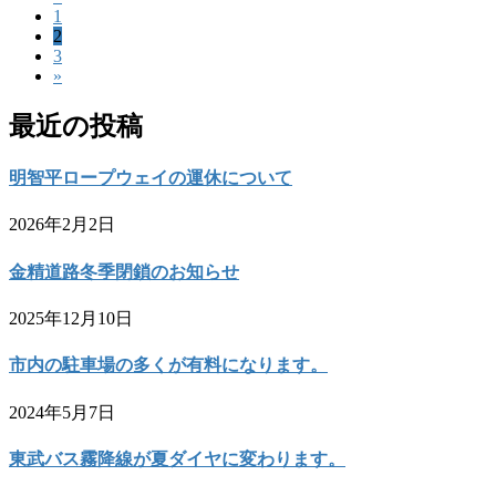
投
固
1
稿
固
2
定
固
3
定
ペ
の
»
定
ペ
ー
ペ
ペ
ー
ジ
最近の投稿
ー
ジ
ー
ジ
ジ
明智平ロープウェイの運休について
送
2026年2月2日
り
金精道路冬季閉鎖のお知らせ
2025年12月10日
市内の駐車場の多くが有料になります。
2024年5月7日
東武バス霧降線が夏ダイヤに変わります。