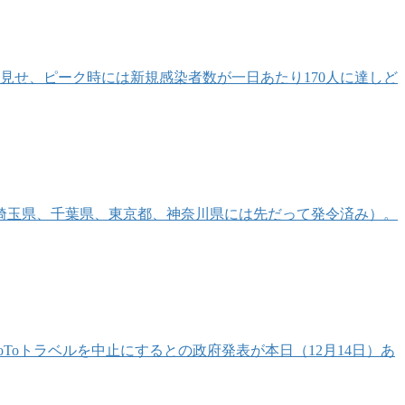
見せ、ピーク時には新規感染者数が一日あたり170人に達しど
（埼玉県、千葉県、東京都、神奈川県には先だって発令済み）。
Toトラベルを中止にするとの政府発表が本日（12月14日）あ