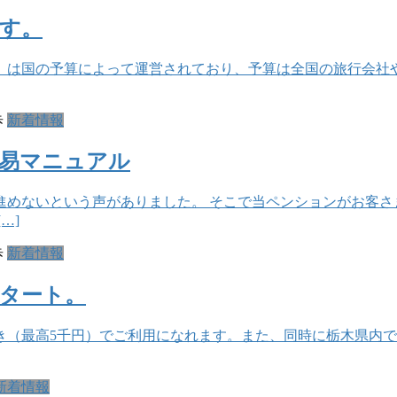
す。
は国の予算によって運営されており、予算は全国の旅行会社や
歩
新着情報
簡易マニュアル
進めないという声がありました。 そこで当ペンションがお客さ
…]
歩
新着情報
タート。
0％引き（最高5千円）でご利用になれます。また、同時に栃木県
新着情報