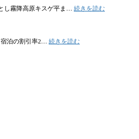
運
:
駐
鎖
発とし霧降高原キスゲ平ま…
続きを読む
休
東
車
の
に
武
場
お
つ
バ
の
知
い
:
ス
多
。宿泊の割引率2…
続きを読む
ら
て
全
霧
く
せ
国
降
が
旅
線
有
行
が
料
支
夏
に
援
ダ
な
、
イ
り
再
ヤ
ま
延
に
す
長
変
。
の
わ