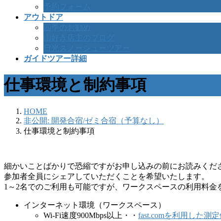
予約フォーム
アウトドア
四季のお勧め
山好き店主のブログ
日光スノーシューツアー
ガイドツアー詳細
仕事環境と制約事項
HOME
非公開: 開発合宿/ゼミ合宿（予算なし）
仕事環境と制約事項
細かいことばかりで恐縮ですがお申し込みの前にお読みくだ
参加者全員にシェアしていただくことを希望いたします。
1～2名でのご利用も可能ですが、ワークスペースの利用料金
インターネット環境（ワークスペース）
Wi-Fi速度900Mbps以上・・
fast.comを利用した測