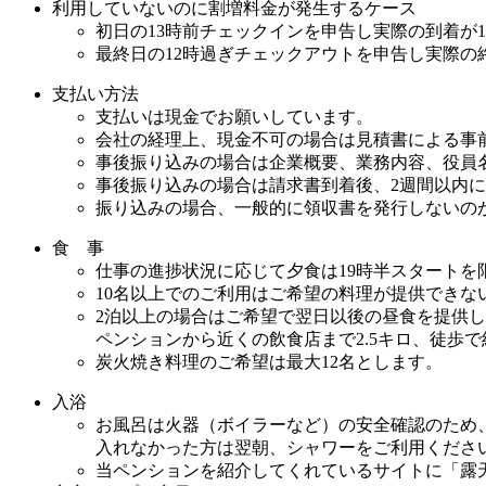
利用していないのに割増料金が発生するケース
初日の13時前チェックインを申告し実際の到着が1
最終日の12時過ぎチェックアウトを申告し実際の終
支払い方法
支払いは現金でお願いしています。
会社の経理上、現金不可の場合は見積書による事
事後振り込みの場合は企業概要、業務内容、役員
事後振り込みの場合は請求書到着後、2週間以内
振り込みの場合、一般的に領収書を発行しないの
食 事
仕事の進捗状況に応じて夕食は19時半スタートを
10名以上でのご利用はご希望の料理が提供でき
2泊以上の場合はご希望で翌日以後の昼食を提供
ペンションから近くの飲食店まで2.5キロ、徒歩
炭火焼き料理のご希望は最大12名とします。
入浴
お風呂は火器（ボイラーなど）の安全確認のため
入れなかった方は翌朝、シャワーをご利用くださ
当ペンションを紹介してくれているサイトに「露