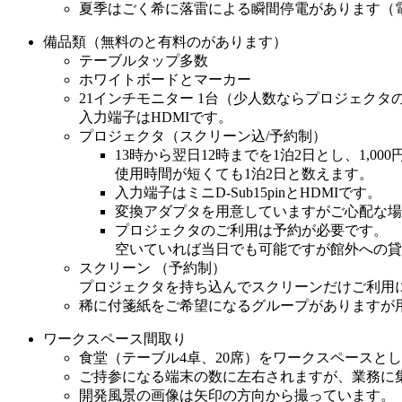
夏季はごく希に落雷による瞬間停電があります（
備品類（無料のと有料のがあります）
テーブルタップ多数
ホワイトボードとマーカー
21インチモニター 1台（少人数ならプロジェクタ
入力端子はHDMIです。
プロジェクタ（スクリーン込/予約制）
13時から翌日12時までを1泊2日とし、1,00
使用時間が短くても1泊2日と数えます。
入力端子はミニD-Sub15pinとHDMIです。
変換アダプタを用意していますがご心配な場
プロジェクタのご利用は予約が必要です。
空いていれば当日でも可能ですが館外への貸
スクリーン （予約制）
プロジェクタを持ち込んでスクリーンだけご利用にな
稀に付箋紙をご希望になるグループがありますが
ワークスペース間取り
食堂（テーブル4卓、20席）をワークスペースと
ご持参になる端末の数に左右されますが、業務に集
開発風景の画像は矢印の方向から撮っています。