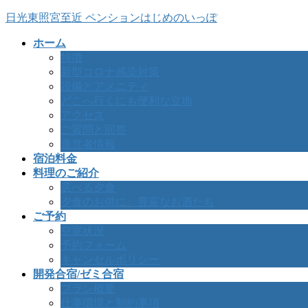
コ
ナ
日光東照宮至近 ペンションはじめのいっぽ
ン
ビ
ホーム
テ
ゲ
特徴
ン
ー
新型コロナ感染対策
ツ
シ
設備とアメニティ
へ
ョ
どこへ行くにも便利な立地
ス
ン
アクセス
キ
に
ご質問と回答
ッ
移
運営者情報
プ
動
宿泊料金
料理のご紹介
選べる夕食
夕食のお供に、豊富なお酒たち
ご予約
空室状況
予約フォーム
キャンセルポリシー
開発合宿/ゼミ合宿
プラン概要
仕事環境と制約事項