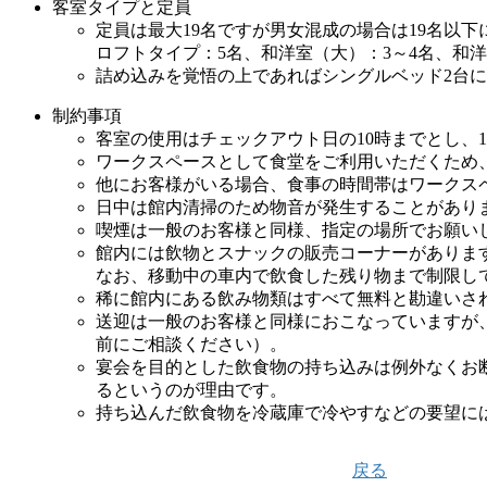
客室タイプと定員
定員は最大19名ですが男女混成の場合は19名以
ロフトタイプ：5名、和洋室（大）：3～4名、和洋室
詰め込みを覚悟の上であればシングルベッド2台に
制約事項
客室の使用はチェックアウト日の10時までとし、
ワークスペースとして食堂をご利用いただくため
他にお客様がいる場合、食事の時間帯はワークス
日中は館内清掃のため物音が発生することがあり
喫煙は一般のお客様と同様、指定の場所でお願い
館内には飲物とスナックの販売コーナーがありますの
なお、移動中の車内で飲食した残り物まで制限し
稀に館内にある飲み物類はすべて無料と勘違いさ
送迎は一般のお客様と同様におこなっていますが
前にご相談ください）。
宴会を目的とした飲食物の持ち込みは例外なくお
るというのが理由です。
持ち込んだ飲食物を冷蔵庫で冷やすなどの要望に
戻る