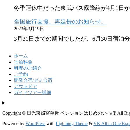
冬季運休中だった東武バス霧降線が4月1日
全国旅行支援、再延長のお知らせ。
2023年3月19日
3月31日までの期間でしたが、6月30日宿泊
ホーム
宿泊料金
料理のご紹介
ご予約
開発合宿/ゼミ合宿
アウトドア
ガイドツアー詳細
Copyright © 日光東照宮至近 ペンションはじめのいっぽ All Rights 
Powered by
WordPress
with
Lightning Theme
&
VK All in One Exp