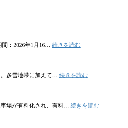
:
2026年1月16…
続きを読む
明
智
平
ロ
:
す。多雪地帯に加えて…
続きを読む
金
ー
精
プ
道
ウ
路
:
ェ
駐車場が有料化され、有料…
続きを読む
市
冬
イ
内
季
の
の
閉