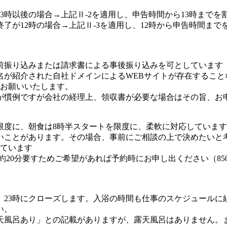
3時以後の場合→上記Ⅱ-2を適用し、申告時間から13時まで
了が12時の場合→上記Ⅱ-3を適用し、12時から申告時間ま
前振り込みまたは請求書による事後振り込みを可としています（
名が紹介された自社ドメインによるWEBサイトが存在するこ
にお願いいたします。
が慣例ですが会社の経理上、領収書が必要な場合はその旨、お
限度に、朝食は8時半スタートを限度に、柔軟に対応していま
ないことがあります。その場合、事前にご相談の上で決めたいと
しています
で約20分要すためご希望があれば予約時にお申し出ください（8
、23時にクローズします。入浴の時間も仕事のスケジュールに
い。
天風呂あり」との記載がありますが、露天風呂はありません。