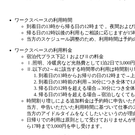
ワークスペースの利用時間
到着日の13時から帰る日の12時まで 。夜間およ
帰る日の12時以後の利用もご相談に応じますが1
当方のスケジュール調整のため、利用時間は予約
ワークスペースの利用料金
宿泊代プラス下記ⅠおよびⅡの料金
Ⅰ.照明、冷暖房など光熱費として1泊2日で3,00
Ⅱ.以下の2～4に該当する時間帯の利用は時間割
到着日の13時からお帰りの日の12時まで→
到着日の13時前の利用→30分につき全体で1,
帰る日の12時を超える場合→30分につき全体で
帰る日の15時を超える場合→宿泊しなくても
時間割り増しによる追加料金は予約時に申告いた
当方、申告いただいた利用時間に基づいて仕事の
当方のアイドルタイムをなくしたいというのが理
日帰りでの利用は原則として受けておりませんが
ら17時まで3,000円を申し受けます。