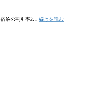
武
場
お
つ
バ
の
知
い
:
ス
多
。宿泊の割引率2…
続きを読む
ら
て
全
霧
く
せ
国
降
が
旅
線
有
行
が
料
支
夏
に
援
ダ
な
、
イ
り
再
ヤ
ま
延
に
す
長
変
。
の
わ
お
り
知
ま