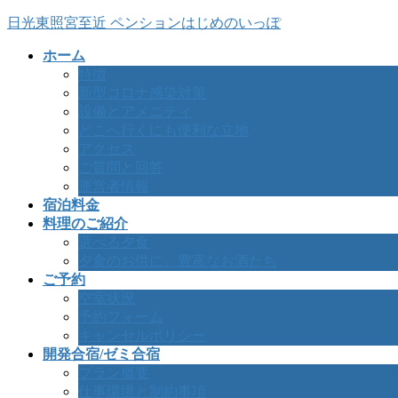
コ
ナ
日光東照宮至近 ペンションはじめのいっぽ
ン
ビ
ホーム
テ
ゲ
特徴
ン
ー
新型コロナ感染対策
ツ
シ
設備とアメニティ
へ
ョ
どこへ行くにも便利な立地
ス
ン
アクセス
キ
に
ご質問と回答
ッ
移
運営者情報
プ
動
宿泊料金
料理のご紹介
選べる夕食
夕食のお供に、豊富なお酒たち
ご予約
空室状況
予約フォーム
キャンセルポリシー
開発合宿/ゼミ合宿
プラン概要
仕事環境と制約事項