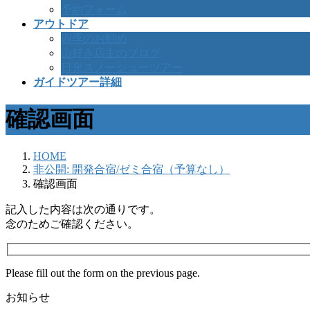
予約フォーム
アウトドア
四季のお勧め
山好き店主のブログ
日光スノーシューツアー
ガイドツアー詳細
確認画面
HOME
非公開: 開発合宿/ゼミ合宿（予算なし）
確認画面
記入した内容は次の通りです。
念のためご確認ください。
Please fill out the form on the previous page.
お知らせ