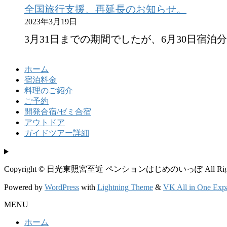
全国旅行支援、再延長のお知らせ。
2023年3月19日
3月31日までの期間でしたが、6月30日宿泊
ホーム
宿泊料金
料理のご紹介
ご予約
開発合宿/ゼミ合宿
アウトドア
ガイドツアー詳細
Copyright © 日光東照宮至近 ペンションはじめのいっぽ All Rights 
Powered by
WordPress
with
Lightning Theme
&
VK All in One Exp
MENU
ホーム