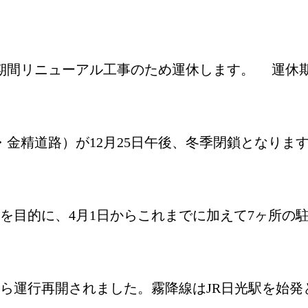
間リニューアル工事のため運休します。 運休期間：
・金精道路）が12月25日午後、冬季閉鎖となりま
を目的に、4月1日からこれまでに加えて7ヶ所の
から運行再開されました。霧降線はJR日光駅を始