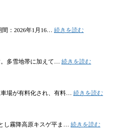
:
2026年1月16…
続きを読む
明
智
平
ロ
:
す。多雪地帯に加えて…
続きを読む
金
ー
精
プ
道
ウ
路
:
ェ
駐車場が有料化され、有料…
続きを読む
市
冬
イ
内
季
の
の
閉
運
:
駐
鎖
発とし霧降高原キスゲ平ま…
続きを読む
休
東
車
の
に