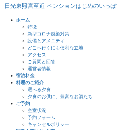
コ
ナ
日光東照宮至近 ペンションはじめのいっぽ
ン
ビ
テ
ゲ
ホーム
ン
ー
特徴
ツ
シ
新型コロナ感染対策
へ
ョ
設備とアメニティ
ス
ン
どこへ行くにも便利な立地
キ
に
アクセス
ッ
移
ご質問と回答
プ
動
運営者情報
宿泊料金
料理のご紹介
選べる夕食
夕食のお供に、豊富なお酒たち
ご予約
空室状況
予約フォーム
キャンセルポリシー