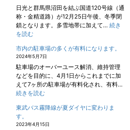
平
日光と群馬県沼田を結ぶ国道120号線（通
ロ
称・金精道路）が12月25日午後、冬季閉
ー
鎖となります。多雪地帯に加えて…
続き
プ
:
を読む
ウ
金
ェ
市内の駐車場の多くが有料になります。
精
イ
2024年5月7日
道
の
駐車場のオーバーユース解消、維持管理
路
運
などを目的に、4月1日からこれまでに加
冬
休
えて7ヶ所の駐車場が有料化され、有料…
季
に
:
続きを読む
閉
つ
市
鎖
い
東武バス霧降線が夏ダイヤに変わりま
内
の
て
す。
の
お
2023年4月15日
駐
知