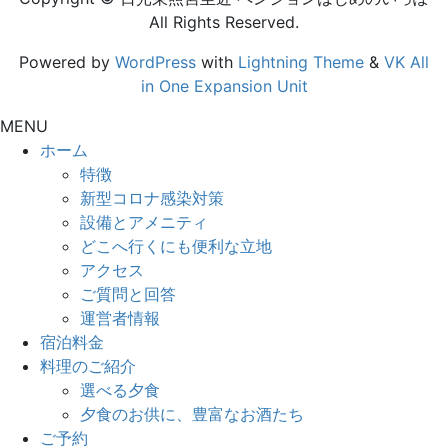
支
ヤ
All Rights Reserved.
援
に
Powered by
WordPress
with
Lightning Theme
&
VK All
、
変
in One Expansion Unit
再
わ
MENU
延
り
ホーム
長
ま
特徴
の
す
新型コロナ感染対策
お
設備とアメニティ
。
どこへ行くにも便利な立地
知
アクセス
ら
ご質問と回答
せ
運営者情報
。
宿泊料金
料理のご紹介
選べる夕食
夕食のお供に、豊富なお酒たち
ご予約