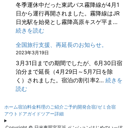
冬季運休中だった東武バス霧降線が4月1
車
ら
日から運行再開されました。霧降線はJR
場
せ
日光駅を始発とし霧降高原キスゲ平ま…
の
:
続きを読む
多
東
く
全国旅行支援、再延長のお知らせ。
武
が
2023年3月19日
バ
有
3月31日までの期間でしたが、6月30日宿
ス
料
泊分まで延長（4月29日～5月7日を除
霧
に
く）されました。宿泊の割引率2…
続きを
降
な
:
読む
線
り
全
が
ま
国
ホーム
宿泊料金
料理のご紹介
夏
ご予約
開発合宿/ゼミ合宿
す
アウトドア
旅
ガイドツアー詳細
ダ
。
行
イ
Copyright © 日光東照宮至近 ペンションはじめのいっぽ