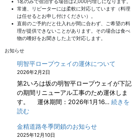
1名のみで宿泊する場合は2,000円増しになります。
常連、リピーターには柔軟に対応しています（料理
は任せるとお申し付けください）。
直前のご予約だと仕入れが間に合わず、ご希望の料
理が提供できないことがあります。その場合は食べ
物の嗜好をお聞きした上で対応します。
お知らせ
明智平ロープウェイの運休について
2026年2月2日
第2いろは坂の明智平ロープウェイが下記
の期間リニューアル工事のため運休しま
す。 運休期間：2026年1月16…
続きを
:
読む
明
金精道路冬季閉鎖のお知らせ
智
2025年12月10日