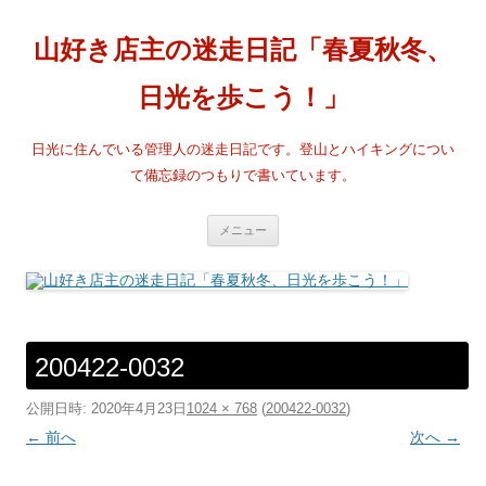
コ
ン
テ
山好き店主の迷走日記「春夏秋冬、
ン
ツ
へ
日光を歩こう！」
ス
キ
ッ
プ
日光に住んでいる管理人の迷走日記です。登山とハイキングについ
て備忘録のつもりで書いています。
メニュー
200422-0032
公開日時:
2020年4月23日
1024 × 768
(
200422-0032
)
← 前へ
次へ →