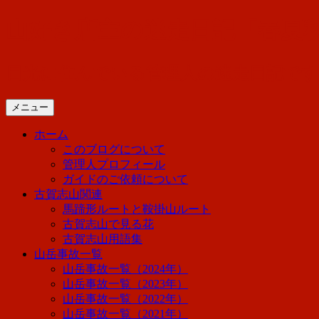
コ
山好き店主の迷走日記「春夏
ン
テ
ン
日光に住んでいる管理人の迷走日記で
ツ
へ
メニュー
ス
キ
ホーム
ッ
このブログについて
プ
管理人プロフィール
ガイドのご依頼について
古賀志山関連
馬蹄形ルートと鞍掛山ルート
古賀志山で見る花
古賀志山用語集
山岳事故一覧
山岳事故一覧（2024年）
山岳事故一覧（2023年）
山岳事故一覧（2022年）
山岳事故一覧（2021年）