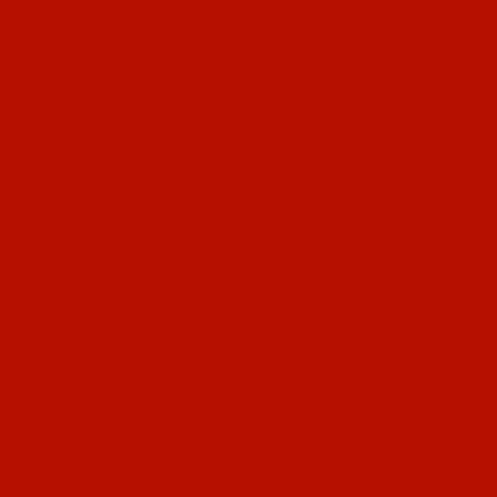
秋冬、日光を歩こう！」
す。登山とハイキングについて備忘録のつ