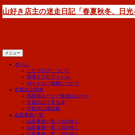
コ
山好き店主の迷走日記「春夏秋冬、日光
ン
テ
ン
日光に住んでいる管理人の迷走日記で
ツ
います。
へ
ス
キ
メニュー
ッ
ホーム
プ
このブログについて
管理人プロフィール
ガイドのご依頼について
古賀志山関連
馬蹄形ルートと鞍掛山ルート
古賀志山で見る花
古賀志山用語集
山岳事故一覧
山岳事故一覧（2024年）
山岳事故一覧（2023年）
山岳事故一覧（2022年）