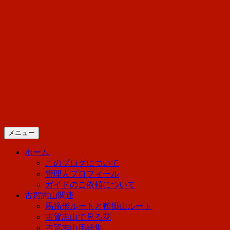
コ
山好き店主の迷走日記「春夏
ン
テ
秋冬、日光を歩こう！」
ン
ツ
へ
日光に住んでいる管理人の迷走日記で
ス
す。登山とハイキングについて備忘録
キ
ッ
のつもりで書いています。
プ
メニュー
ホーム
このブログについて
管理人プロフィール
ガイドのご依頼について
古賀志山関連
馬蹄形ルートと鞍掛山ルート
古賀志山で見る花
古賀志山用語集