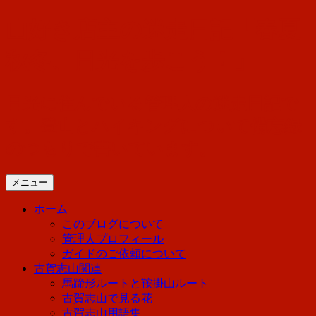
コ
山好き店主の迷走日記「春夏
ン
テ
秋冬、日光を歩こう！」
ン
ツ
へ
日光に住んでいる管理人の迷走日記で
ス
す。登山とハイキングについて備忘録
キ
ッ
のつもりで書いています。
プ
メニュー
ホーム
このブログについて
管理人プロフィール
ガイドのご依頼について
古賀志山関連
馬蹄形ルートと鞍掛山ルート
古賀志山で見る花
古賀志山用語集