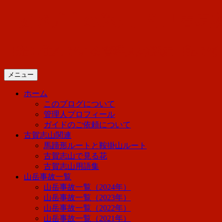
コ
山好き店主の迷走日記「春夏
ン
テ
ン
日光に住んでいる管理人の迷走日記で
ツ
へ
メニュー
ス
キ
ホーム
ッ
このブログについて
プ
管理人プロフィール
ガイドのご依頼について
古賀志山関連
馬蹄形ルートと鞍掛山ルート
古賀志山で見る花
古賀志山用語集
山岳事故一覧
山岳事故一覧（2024年）
山岳事故一覧（2023年）
山岳事故一覧（2022年）
山岳事故一覧（2021年）