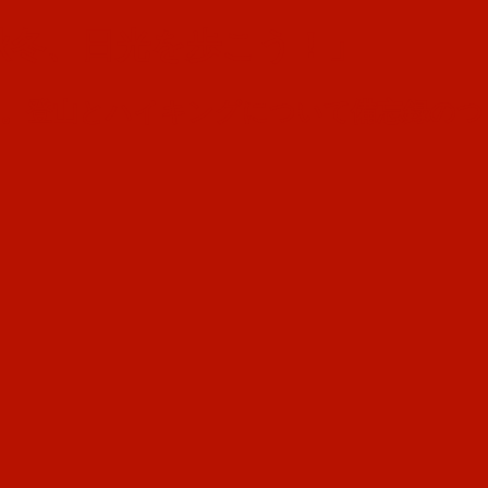
秋冬、日光を歩こう！」
す。登山とハイキングについて備忘録のつ