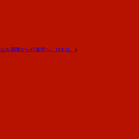
山を霧降から行者堂へ、19キロ。
)