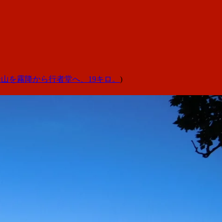
山を霧降から行者堂へ、19キロ。
)