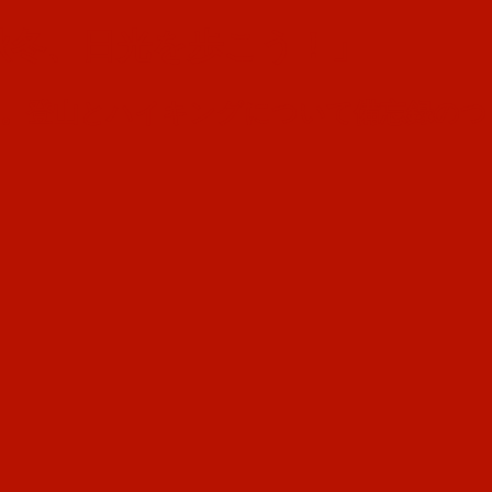
秋冬、日光を歩こう！」
す。登山とハイキングについて備忘録のつ