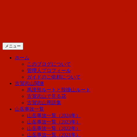
コ
山好き店主の迷走日記「春夏
ン
テ
ン
日光に住んでいる管理人の迷走日記で
ツ
へ
メニュー
ス
キ
ホーム
ッ
このブログについて
プ
管理人プロフィール
ガイドのご依頼について
古賀志山関連
馬蹄形ルートと鞍掛山ルート
古賀志山で見る花
古賀志山用語集
山岳事故一覧
山岳事故一覧（2024年）
山岳事故一覧（2023年）
山岳事故一覧（2022年）
山岳事故一覧（2021年）