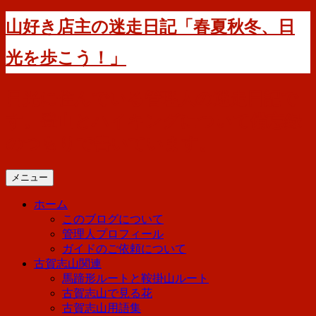
コ
山好き店主の迷走日記「春夏秋冬、日
ン
テ
光を歩こう！」
ン
ツ
へ
日光に住んでいる管理人の迷走日記で
ス
す。登山とハイキングについて備忘録
キ
ッ
のつもりで書いています。
プ
メニュー
ホーム
このブログについて
管理人プロフィール
ガイドのご依頼について
古賀志山関連
馬蹄形ルートと鞍掛山ルート
古賀志山で見る花
古賀志山用語集