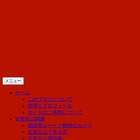
コ
山好き店主の迷走日記「春夏
ン
テ
秋冬、日光を歩こう！」
ン
ツ
へ
日光に住んでいる管理人の迷走日記で
ス
す。登山とハイキングについて備忘録
キ
ッ
のつもりで書いています。
プ
メニュー
ホーム
このブログについて
管理人プロフィール
ガイドのご依頼について
古賀志山関連
馬蹄形ルートと鞍掛山ルート
古賀志山で見る花
古賀志山用語集