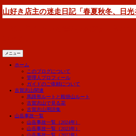
コ
山好き店主の迷走日記「春夏秋冬、日光
ン
テ
ン
日光に住んでいる管理人の迷走日記で
ツ
います。
へ
ス
キ
メニュー
ッ
ホーム
プ
このブログについて
管理人プロフィール
ガイドのご依頼について
古賀志山関連
馬蹄形ルートと鞍掛山ルート
古賀志山で見る花
古賀志山用語集
山岳事故一覧
山岳事故一覧（2024年）
山岳事故一覧（2023年）
山岳事故一覧（2022年）