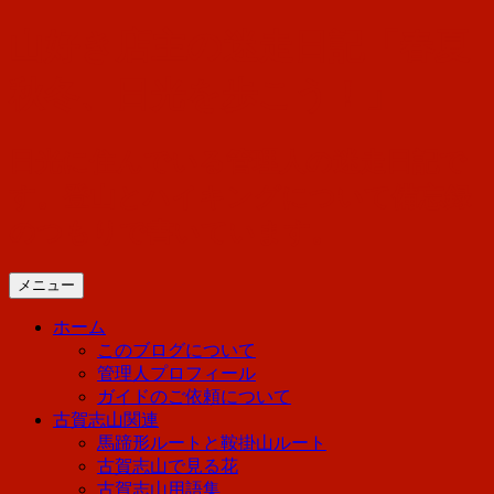
コ
山好き店主の迷走日記「春夏
ン
テ
秋冬、日光を歩こう！」
ン
ツ
へ
日光に住んでいる管理人の迷走日記で
ス
す。登山とハイキングについて備忘録
キ
ッ
のつもりで書いています。
プ
メニュー
ホーム
このブログについて
管理人プロフィール
ガイドのご依頼について
古賀志山関連
馬蹄形ルートと鞍掛山ルート
古賀志山で見る花
古賀志山用語集