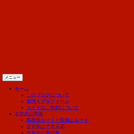
コ
山好き店主の迷走日記「春夏
ン
テ
秋冬、日光を歩こう！」
ン
ツ
へ
日光に住んでいる管理人の迷走日記で
ス
す。登山とハイキングについて備忘録
キ
ッ
のつもりで書いています。
プ
メニュー
ホーム
このブログについて
管理人プロフィール
ガイドのご依頼について
古賀志山関連
馬蹄形ルートと鞍掛山ルート
古賀志山で見る花
古賀志山用語集