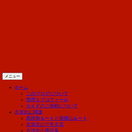
コ
山好き店主の迷走日記「春夏
ン
テ
秋冬、日光を歩こう！」
ン
ツ
へ
日光に住んでいる管理人の迷走日記で
ス
す。登山とハイキングについて備忘録
キ
ッ
のつもりで書いています。
プ
メニュー
ホーム
このブログについて
管理人プロフィール
ガイドのご依頼について
古賀志山関連
馬蹄形ルートと鞍掛山ルート
古賀志山で見る花
古賀志山用語集