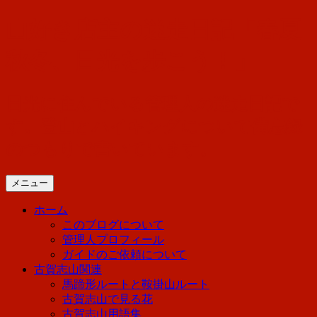
コ
山好き店主の迷走日記「春夏
ン
テ
秋冬、日光を歩こう！」
ン
ツ
へ
日光に住んでいる管理人の迷走日記で
ス
す。登山とハイキングについて備忘録
キ
ッ
のつもりで書いています。
プ
メニュー
ホーム
このブログについて
管理人プロフィール
ガイドのご依頼について
古賀志山関連
馬蹄形ルートと鞍掛山ルート
古賀志山で見る花
古賀志山用語集