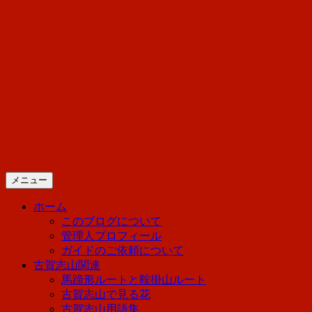
コ
山好き店主の迷走日記「春夏
ン
テ
秋冬、日光を歩こう！」
ン
ツ
へ
日光に住んでいる管理人の迷走日記で
ス
す。登山とハイキングについて備忘録
キ
ッ
のつもりで書いています。
プ
メニュー
ホーム
このブログについて
管理人プロフィール
ガイドのご依頼について
古賀志山関連
馬蹄形ルートと鞍掛山ルート
古賀志山で見る花
古賀志山用語集