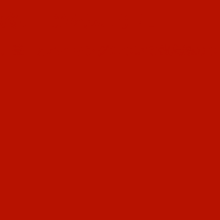
秋冬、日光を歩こう！」
す。登山とハイキングについて備忘録のつ