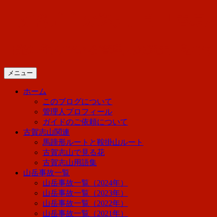
コ
山好き店主の迷走日記「春夏
ン
テ
ン
日光に住んでいる管理人の迷走日記で
ツ
へ
メニュー
ス
キ
ホーム
ッ
このブログについて
プ
管理人プロフィール
ガイドのご依頼について
古賀志山関連
馬蹄形ルートと鞍掛山ルート
古賀志山で見る花
古賀志山用語集
山岳事故一覧
山岳事故一覧（2024年）
山岳事故一覧（2023年）
山岳事故一覧（2022年）
山岳事故一覧（2021年）