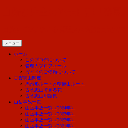
コ
山好き店主の迷走日記「春夏
ン
テ
ン
日光に住んでいる管理人の迷走日記で
ツ
へ
メニュー
ス
キ
ホーム
ッ
このブログについて
プ
管理人プロフィール
ガイドのご依頼について
古賀志山関連
馬蹄形ルートと鞍掛山ルート
古賀志山で見る花
古賀志山用語集
山岳事故一覧
山岳事故一覧（2024年）
山岳事故一覧（2023年）
山岳事故一覧（2022年）
山岳事故一覧（2021年）