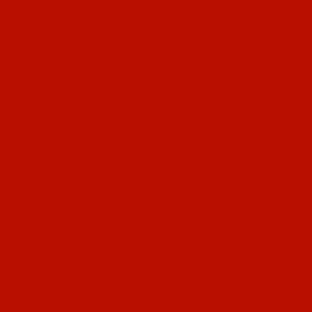
秋冬、日光を歩こう！」
す。登山とハイキングについて備忘録のつ