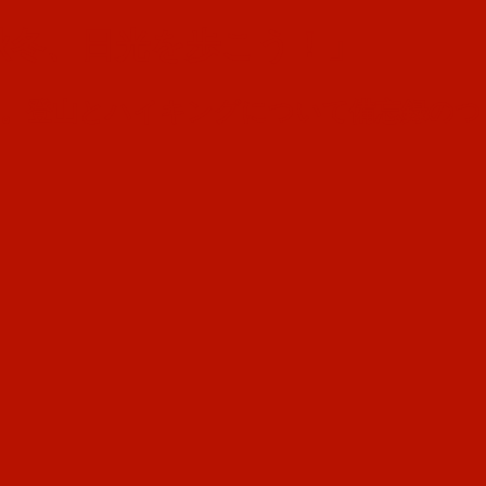
秋冬、日光を歩こう！」
す。登山とハイキングについて備忘録のつ