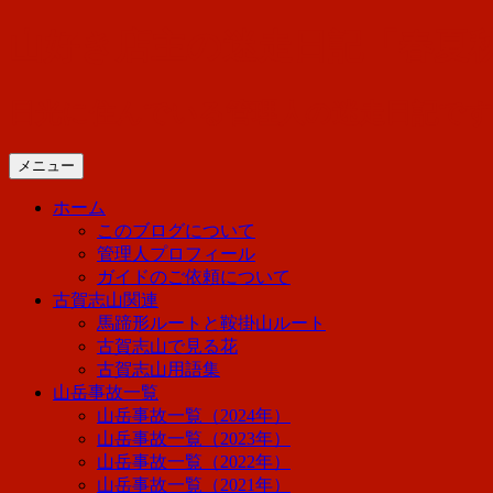
コ
山好き店主の迷走日記「春夏
ン
テ
ン
日光に住んでいる管理人の迷走日記で
ツ
へ
メニュー
ス
キ
ホーム
ッ
このブログについて
プ
管理人プロフィール
ガイドのご依頼について
古賀志山関連
馬蹄形ルートと鞍掛山ルート
古賀志山で見る花
古賀志山用語集
山岳事故一覧
山岳事故一覧（2024年）
山岳事故一覧（2023年）
山岳事故一覧（2022年）
山岳事故一覧（2021年）