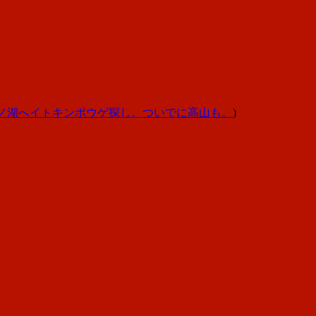
ノ湖へイトキンポウゲ探し。ついでに高山も。
)