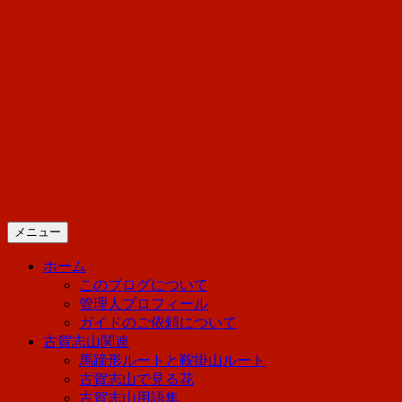
コ
山好き店主の迷走日記「春夏
ン
テ
秋冬、日光を歩こう！」
ン
ツ
へ
日光に住んでいる管理人の迷走日記で
ス
す。登山とハイキングについて備忘録
キ
ッ
のつもりで書いています。
プ
メニュー
ホーム
このブログについて
管理人プロフィール
ガイドのご依頼について
古賀志山関連
馬蹄形ルートと鞍掛山ルート
古賀志山で見る花
古賀志山用語集