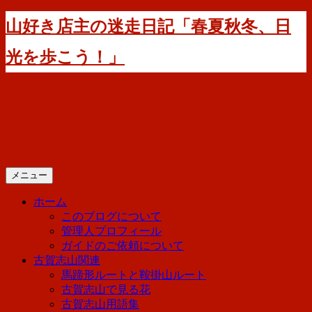
コ
山好き店主の迷走日記「春夏秋冬、日
ン
テ
光を歩こう！」
ン
ツ
へ
日光に住んでいる管理人の迷走日記で
ス
す。登山とハイキングについて備忘録
キ
ッ
のつもりで書いています。
プ
メニュー
ホーム
このブログについて
管理人プロフィール
ガイドのご依頼について
古賀志山関連
馬蹄形ルートと鞍掛山ルート
古賀志山で見る花
古賀志山用語集