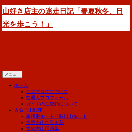
コ
山好き店主の迷走日記「春夏秋冬、日
ン
テ
光を歩こう！」
ン
ツ
へ
日光に住んでいる管理人の迷走日記で
ス
す。登山とハイキングについて備忘録
キ
ッ
のつもりで書いています。
プ
メニュー
ホーム
このブログについて
管理人プロフィール
ガイドのご依頼について
古賀志山関連
馬蹄形ルートと鞍掛山ルート
古賀志山で見る花
古賀志山用語集