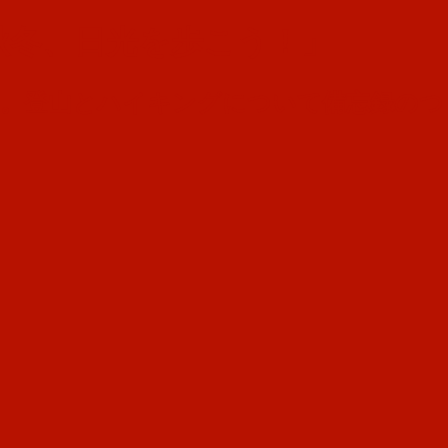
秋冬、日光を歩こう！」
す。登山とハイキングについて備忘録のつ