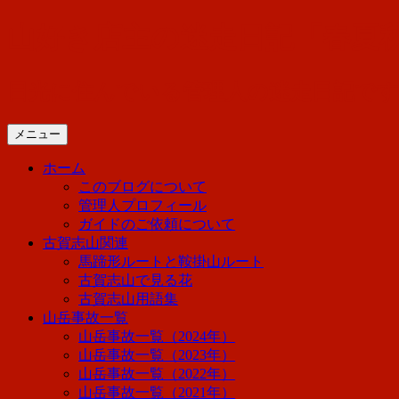
コ
山好き店主の迷走日記「春夏
ン
テ
ン
日光に住んでいる管理人の迷走日記で
ツ
へ
メニュー
ス
キ
ホーム
ッ
このブログについて
プ
管理人プロフィール
ガイドのご依頼について
古賀志山関連
馬蹄形ルートと鞍掛山ルート
古賀志山で見る花
古賀志山用語集
山岳事故一覧
山岳事故一覧（2024年）
山岳事故一覧（2023年）
山岳事故一覧（2022年）
山岳事故一覧（2021年）