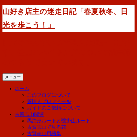
コ
山好き店主の迷走日記「春夏秋冬、日
ン
テ
光を歩こう！」
ン
ツ
へ
日光に住んでいる管理人の迷走日記で
ス
す。登山とハイキングについて備忘録
キ
ッ
のつもりで書いています。
プ
メニュー
ホーム
このブログについて
管理人プロフィール
ガイドのご依頼について
古賀志山関連
馬蹄形ルートと鞍掛山ルート
古賀志山で見る花
古賀志山用語集