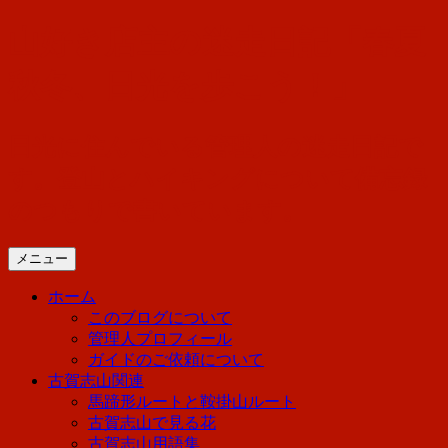
コ
山好き店主の迷走日記「春夏
ン
テ
秋冬、日光を歩こう！」
ン
ツ
へ
日光に住んでいる管理人の迷走日記で
ス
す。登山とハイキングについて備忘録
キ
ッ
のつもりで書いています。
プ
メニュー
ホーム
このブログについて
管理人プロフィール
ガイドのご依頼について
古賀志山関連
馬蹄形ルートと鞍掛山ルート
古賀志山で見る花
古賀志山用語集