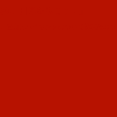
秋冬、日光を歩こう！」
す。登山とハイキングについて備忘録のつ