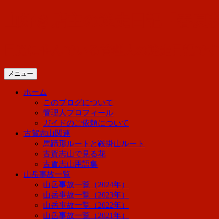
コ
山好き店主の迷走日記「春夏
ン
テ
ン
日光に住んでいる管理人の迷走日記で
ツ
へ
メニュー
ス
キ
ホーム
ッ
このブログについて
プ
管理人プロフィール
ガイドのご依頼について
古賀志山関連
馬蹄形ルートと鞍掛山ルート
古賀志山で見る花
古賀志山用語集
山岳事故一覧
山岳事故一覧（2024年）
山岳事故一覧（2023年）
山岳事故一覧（2022年）
山岳事故一覧（2021年）