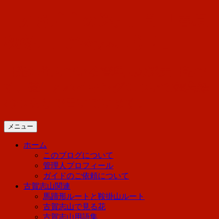
コ
山好き店主の迷走日記「春夏
ン
テ
秋冬、日光を歩こう！」
ン
ツ
へ
日光に住んでいる管理人の迷走日記で
ス
す。登山とハイキングについて備忘録
キ
ッ
のつもりで書いています。
プ
メニュー
ホーム
このブログについて
管理人プロフィール
ガイドのご依頼について
古賀志山関連
馬蹄形ルートと鞍掛山ルート
古賀志山で見る花
古賀志山用語集