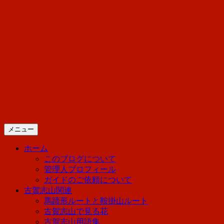
コ
山好き店主の迷走日記「春夏
ン
テ
秋冬、日光を歩こう！」
ン
ツ
へ
日光に住んでいる管理人の迷走日記で
ス
す。登山とハイキングについて備忘録
キ
ッ
のつもりで書いています。
プ
メニュー
ホーム
このブログについて
管理人プロフィール
ガイドのご依頼について
古賀志山関連
馬蹄形ルートと鞍掛山ルート
古賀志山で見る花
古賀志山用語集