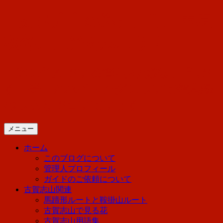
コ
山好き店主の迷走日記「春夏
ン
テ
秋冬、日光を歩こう！」
ン
ツ
へ
日光に住んでいる管理人の迷走日記で
ス
す。登山とハイキングについて備忘録
キ
ッ
のつもりで書いています。
プ
メニュー
ホーム
このブログについて
管理人プロフィール
ガイドのご依頼について
古賀志山関連
馬蹄形ルートと鞍掛山ルート
古賀志山で見る花
古賀志山用語集