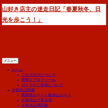
コ
山好き店主の迷走日記「春夏秋冬、日
ン
テ
光を歩こう！」
ン
ツ
へ
日光に住んでいる管理人の迷走日記で
ス
す。登山とハイキングについて備忘録
キ
ッ
のつもりで書いています。
プ
メニュー
ホーム
このブログについて
管理人プロフィール
ガイドのご依頼について
古賀志山関連
馬蹄形ルートと鞍掛山ルート
古賀志山で見る花
古賀志山用語集