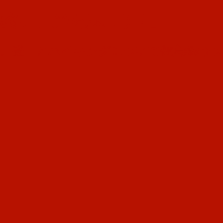
秋冬、日光を歩こう！」
す。登山とハイキングについて備忘録のつ