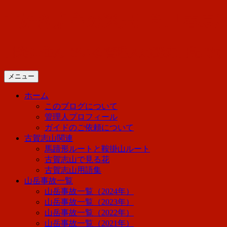
コ
山好き店主の迷走日記「春夏
ン
テ
ン
日光に住んでいる管理人の迷走日記で
ツ
へ
メニュー
ス
キ
ホーム
ッ
このブログについて
プ
管理人プロフィール
ガイドのご依頼について
古賀志山関連
馬蹄形ルートと鞍掛山ルート
古賀志山で見る花
古賀志山用語集
山岳事故一覧
山岳事故一覧（2024年）
山岳事故一覧（2023年）
山岳事故一覧（2022年）
山岳事故一覧（2021年）